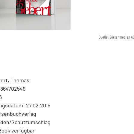
Quelle: Börsenmedien A
bert, Thomas
3864702549
6
ngsdatum: 27.02.2015
örsenbuchverlag
nden/Schutzumschlag
Book verfügbar