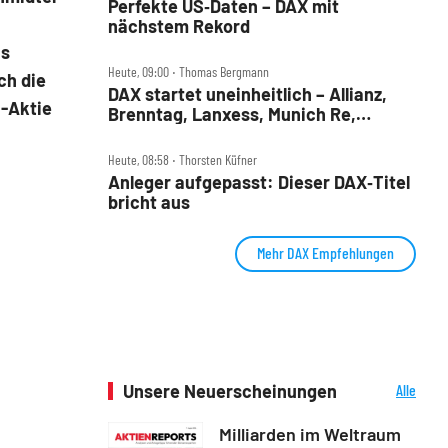
Perfekte US‑Daten – DAX mit
nächstem Rekord
as
Heute, 09:00 ‧ Thomas Bergmann
ch die
DAX startet uneinheitlich – Allianz,
-Aktie
Brenntag, Lanxess, Munich Re,
Porsche SE, SUSS MicroTec im Check
Heute, 08:58 ‧ Thorsten Küfner
Anleger aufgepasst: Dieser DAX‑Titel
bricht aus
Mehr DAX Empfehlungen
Unsere Neuerscheinungen
Alle
Neuerscheinungen
Milliarden im Weltraum