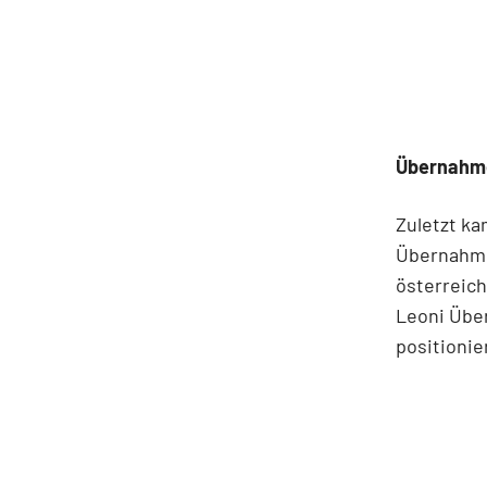
Übernahm
Zuletzt ka
Übernahme
österreic
Leoni Übe
positionie