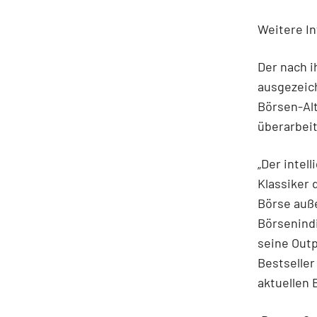
Weitere I
Der nach i
ausgezeich
Börsen-Alt
überarbei
„Der intel
Klassiker 
Börse auße
Börsenindi
seine Out
Bestseller
aktuellen 