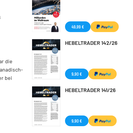
G
49,99 €
HEBELTRADER 142/26
ar die
anadisch-
9,90 €
r bei
HEBELTRADER 141/26
9,90 €