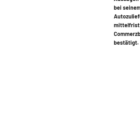
bei seinem
Autozulief
mittelfris
Commerzba
bestätigt.