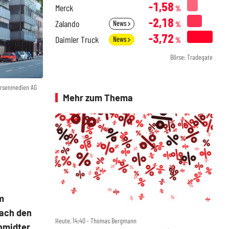
-1,58
Merck
%
-2,18
Zalando
News
%
-3,72
Daimler Truck
News
%
Börse: Tradegate
örsenmedien AG
Mehr zum Thema
m
Nach den
Heute, 14:40 ‧ Thomas Bergmann
chmidter