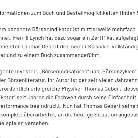
nformationen zum Buch und Bestellmöglichkeiten finden
hm benannte Börsenindikator ist mittlerweile mehrfach
net, Merrill Lynch hat dazu sogar ein Zertifikat aufgeleg
meister Thomas Gebert drei seiner Klassiker vollständi
tet und zu einem Buch zusammengeführt.
ligente Investor“, „Börsenindikatoren“ und „Börsenzyklen“
der Börsenliteratur. Ihr Autor ist der seit vielen Jahrzeh
rordentlich erfolgreiche Physiker Thomas Gebert, dess
kator“ seit Jahren die Fachwelt durch seine Einfachheit
performance beeindruckt. Nun hat Thomas Gebert seine 
 komplett überarbeitet, an die heutige Situation angepa
Beispielen versehen.