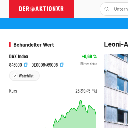
Leoni-A
Behandelter Wert
DAX Index
+0,69
%
Börse:
Xetra
846900
DE0008469008
Watchlist
Kurs
26.319,45
Pkt