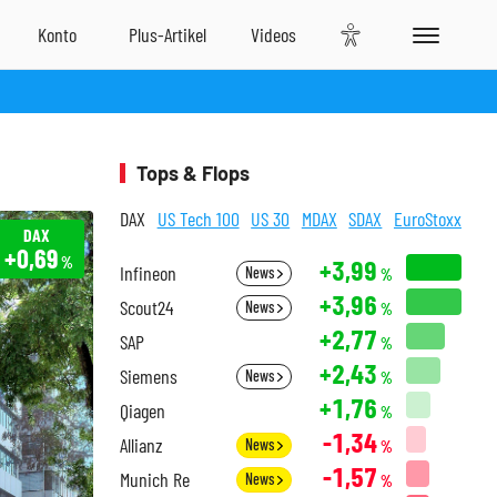
Tops & Flops
DAX
US Tech 100
US 30
MDAX
SDAX
EuroStoxx
DAX
+0,69
%
+3,99
Infineon
News
%
+3,96
Scout24
News
%
+2,77
SAP
%
+2,43
Siemens
News
%
+1,76
Qiagen
%
-1,34
Allianz
News
%
-1,57
Munich Re
News
%