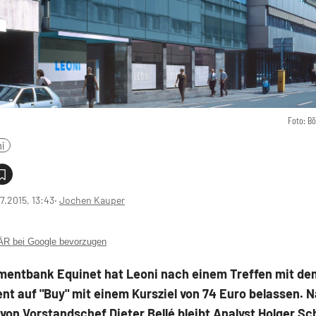
Foto: B
i
7.2015, 13:43
‧
Jochen Kauper
 bei Google bevorzugen
tmentbank Equinet hat Leoni nach einem Treffen mit de
t auf "Buy" mit einem Kursziel von 74 Euro belassen. 
on Vorstandschef Dieter Bellé bleibt Analyst Holger S