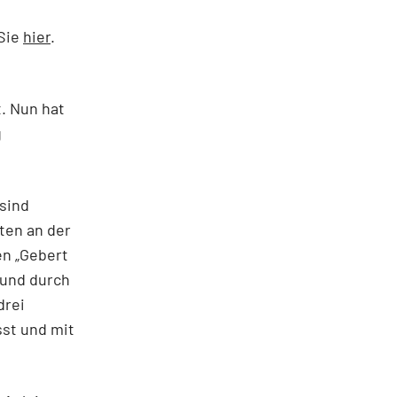
 Sie
hier
.
t. Nun hat
g
 sind
nten an der
en „Gebert
 und durch
drei
sst und mit