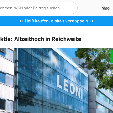
++ Heiß kaufen, eiskalt verdoppeln ++
ktie: Allzeithoch in Reichweite