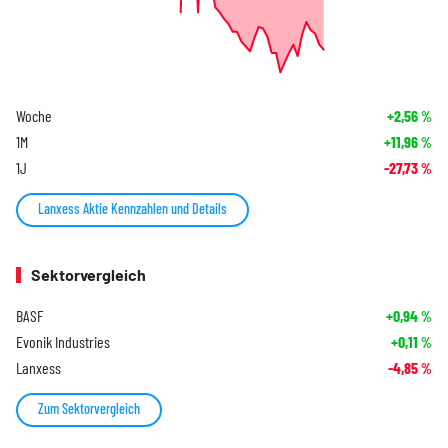
Woche
+2,56
%
1M
+11,96
%
1J
-27,73
%
Lanxess Aktie Kennzahlen und Details
Sektorvergleich
BASF
+0,94
%
Evonik Industries
+0,11
%
Lanxess
-4,85
%
Zum Sektorvergleich