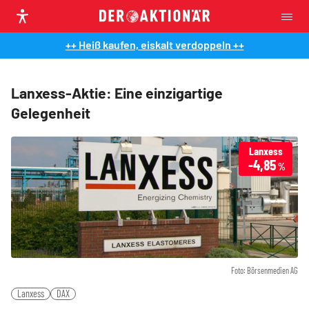
++ Heiß kaufen, eiskalt verdoppeln ++
Lanxess-Aktie: Eine einzigartige
Gelegenheit
Lanxess
-4,85
%
Foto: Börsenmedien AG
Lanxess
DAX