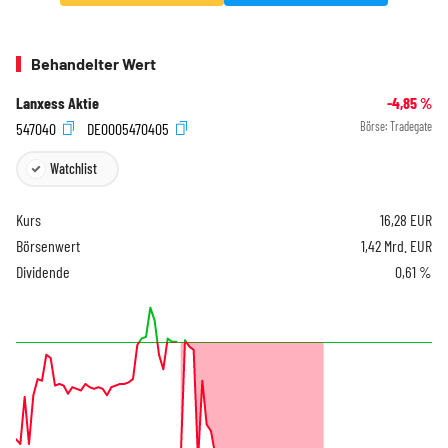
Behandelter Wert
Lanxess Aktie
-4,85
%
547040
DE0005470405
Börse:
Tradegate
Watchlist
Kurs
16,28
EUR
Börsenwert
1,42 Mrd. EUR
Dividende
0,61 %