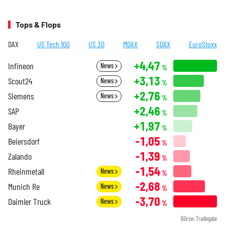
Tops & Flops
DAX
US Tech 100
US 30
MDAX
SDAX
EuroStoxx
+4,47
Infineon
News
%
+3,13
Scout24
News
%
+2,76
Siemens
News
%
+2,46
SAP
%
+1,97
Bayer
%
-1,05
Beiersdorf
%
-1,39
Zalando
%
-1,54
Rheinmetall
News
%
-2,68
Munich Re
News
%
-3,70
Daimler Truck
News
%
Börse: Tradegate