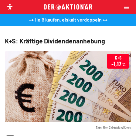
++ Heiß kaufen, eiskalt verdoppeln ++
K+S: Kräftige Dividendenanhebung
K+S
-1,17
%
Foto: Max-Zolotukhin/iStock