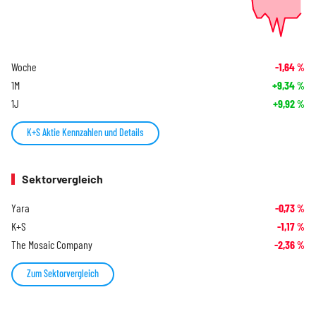
Woche
-1,64
%
1M
+9,34
%
1J
+9,92
%
K+S Aktie Kennzahlen und Details
Sektorvergleich
Yara
-0,73
%
K+S
-1,17
%
The Mosaic Company
-2,36
%
Zum Sektorvergleich