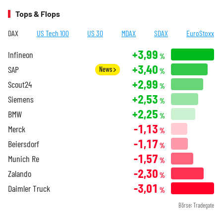
Tops & Flops
DAX
US Tech 100
US 30
MDAX
SDAX
EuroStoxx
+3,99
Infineon
%
+3,40
SAP
News
%
+2,99
Scout24
%
+2,53
Siemens
%
+2,25
BMW
%
-1,13
Merck
%
-1,17
Beiersdorf
%
-1,57
Munich Re
%
-2,30
Zalando
%
-3,01
Daimler Truck
%
Börse: Tradegate