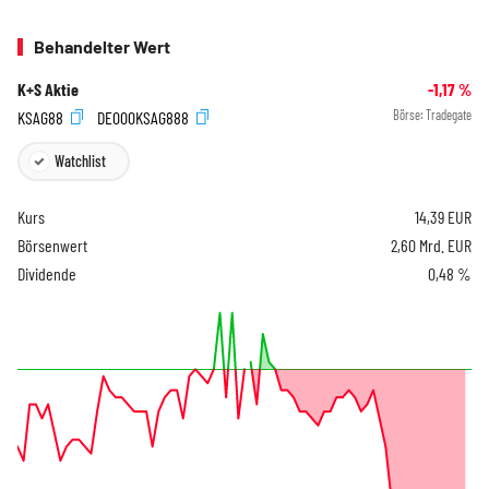
Behandelter Wert
K+S Aktie
-1,17
%
KSAG88
DE000KSAG888
Börse:
Tradegate
Watchlist
Kurs
14,39
EUR
Börsenwert
2,60 Mrd. EUR
Dividende
0,48 %