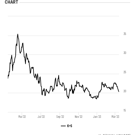
35
30
25
20
15
Mai '22
Jul '22
Sep '22
Nov '22
Jan '23
Mär '23
K+S