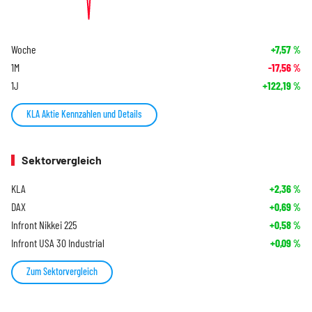
Woche
+7,57
%
1M
-17,56
%
1J
+122,19
%
KLA Aktie Kennzahlen und Details
Sektorvergleich
KLA
+2,36
%
DAX
+0,69
%
Infront Nikkei 225
+0,58
%
Infront USA 30 Industrial
+0,09
%
Zum Sektorvergleich