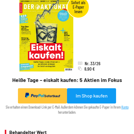
Nr. 33/26
8,90 €
Heiße Tage – eiskalt kaufen: 5 Aktien im Fokus
Im Shop kaufen
Sofortkauf
Sie erhalten einen Download-Link per E-Mail. Außerdem können Sie gekaufte E-Paper in Ihrem
Konto
herunterladen.
Behandelter Wert