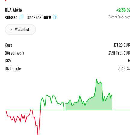
KLA Aktie
+2,36
%
865884
US4824801009
Börse:
Tradegate
Watchlist
Kurs
171,20
EUR
Börsenwert
21,91 Mrd. EUR
KGV
5
Dividende
3,49 %