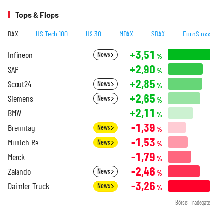
Tops & Flops
DAX
US Tech 100
US 30
MDAX
SDAX
EuroStoxx
+3,51
Infineon
News
%
+2,90
SAP
%
+2,85
Scout24
News
%
+2,65
Siemens
News
%
+2,11
BMW
%
-1,39
Brenntag
News
%
-1,53
Munich Re
News
%
-1,79
Merck
%
-2,46
Zalando
News
%
-3,26
Daimler Truck
News
%
Börse: Tradegate