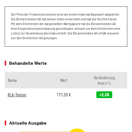
Der Preis der Finanzinstrumente wird von einem Index als Basiswert abgeleitet.
Die Börsenmedien AG hat diesen Index entwickelt und hält die Rechte hieran.
Mit dem Emittenten der dargestellten Wertpapiere hat die Börsenmedien AG
eine Kooperationsvereinbarung geschlossen, wonach sie dem Emittenten eine
Lizenz zur Verwendung des Index erteilt. Die Börsenmedien AG erhält insoweit
von den Emittenten Vergütungen.
Behandelte Werte
Veränderung
Name
Wert
Heute in %
KLA-Tencor
171,20
€
+2,36
Aktuelle Ausgabe