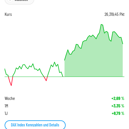
Kurs
26.319,45
Pkt
Woche
+2,69
%
1M
+3,35
%
1J
+8,79
%
DAX Index Kennzahlen und Details