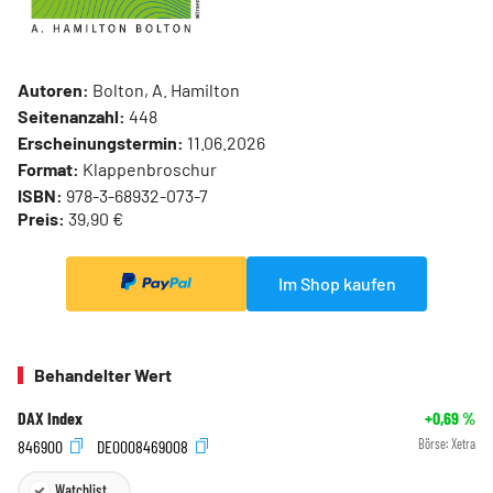
Autoren:
Bolton, A. Hamilton
Seitenanzahl:
448
Erscheinungstermin:
11.06.2026
Format:
Klappenbroschur
ISBN:
978-3-68932-073-7
Preis:
39,90 €
Im Shop kaufen
Behandelter Wert
DAX Index
+0,69
%
846900
DE0008469008
Börse:
Xetra
Watchlist