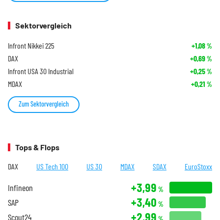
Sektorvergleich
Infront Nikkei 225
+1,08
%
DAX
+0,69
%
Infront USA 30 Industrial
+0,25
%
MDAX
+0,21
%
Zum Sektorvergleich
Tops & Flops
DAX
US Tech 100
US 30
MDAX
SDAX
EuroStoxx
+3,99
Infineon
%
+3,40
SAP
%
+2,99
Scout24
%