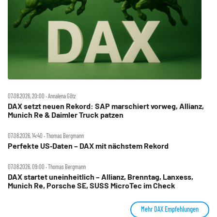
07.08.2026, 20:00 ‧ Annalena Götz
DAX setzt neuen Rekord: SAP marschiert vorweg, Allianz,
Munich Re & Daimler Truck patzen
07.08.2026, 14:40 ‧ Thomas Bergmann
Perfekte US‑Daten – DAX mit nächstem Rekord
07.08.2026, 09:00 ‧ Thomas Bergmann
DAX startet uneinheitlich – Allianz, Brenntag, Lanxess,
Munich Re, Porsche SE, SUSS MicroTec im Check
Mehr DAX Empfehlungen