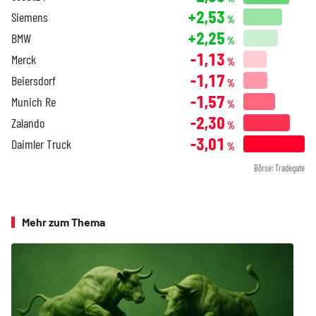
+2,53
Siemens
%
+2,25
BMW
%
-1,13
Merck
%
-1,17
Beiersdorf
%
-1,57
Munich Re
%
-2,30
Zalando
%
-3,01
Daimler Truck
%
Börse: Tradegate
Mehr zum Thema