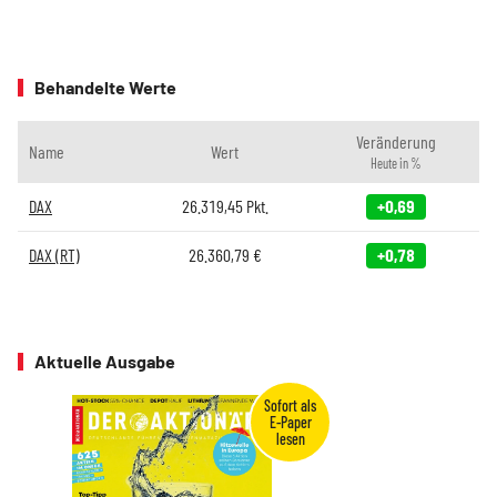
Behandelte Werte
Veränderung
Name
Wert
Heute in %
DAX
26.319,45
Pkt.
+0,69
DAX (RT)
26.360,79
€
+0,78
Aktuelle Ausgabe