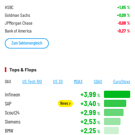
HSBC
+1,85
%
Goldman Sachs
+0,09
%
JPMorgan Chase
-0,08
%
Bank of America
-0,27
%
Zum Sektorvergleich
Tops & Flops
DAX
US Tech 100
US 30
MDAX
SDAX
EuroStoxx
+3,99
Infineon
%
+3,40
SAP
News
%
+2,99
Scout24
%
+2,53
Siemens
%
+2,25
BMW
%