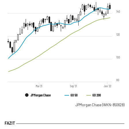
140
120
100
80
Mai '21
Sep '21
Jan '22
JPMorgan Chase
GD 50
GD 200
JPMorgan Chase
(WKN: 850628)