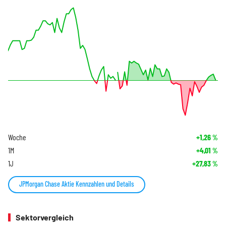
Woche
+1,26
%
1M
+4,01
%
1J
+27,83
%
JPMorgan Chase Aktie Kennzahlen und Details
Sektorvergleich