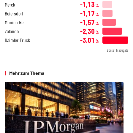
-1,13
Merck
%
-1,17
Beiersdorf
%
-1,57
Munich Re
%
-2,30
Zalando
%
-3,01
Daimler Truck
%
Börse: Tradegate
Mehr zum Thema