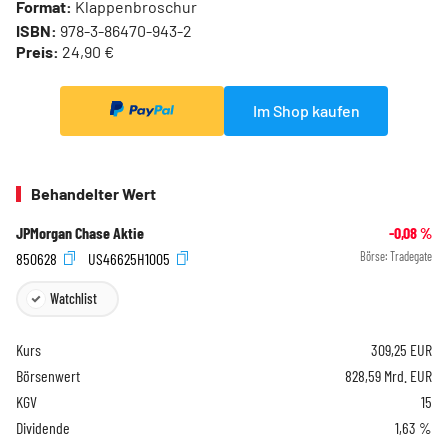
Format:
Klappenbroschur
ISBN:
978-3-86470-943-2
Preis:
24,90 €
Im Shop kaufen
Behandelter Wert
JPMorgan Chase Aktie
-0,08
%
850628
US46625H1005
Börse:
Tradegate
Watchlist
Kurs
309,25
EUR
Börsenwert
828,59 Mrd. EUR
KGV
15
Dividende
1,63 %