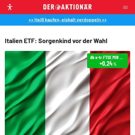
++ Heiß kaufen, eiskalt verdoppeln ++
Italien ETF: Sorgenkind vor der Wahl
db x-tr.FTSE MIB UCITS ETF (DR) 1D
+0,24
%