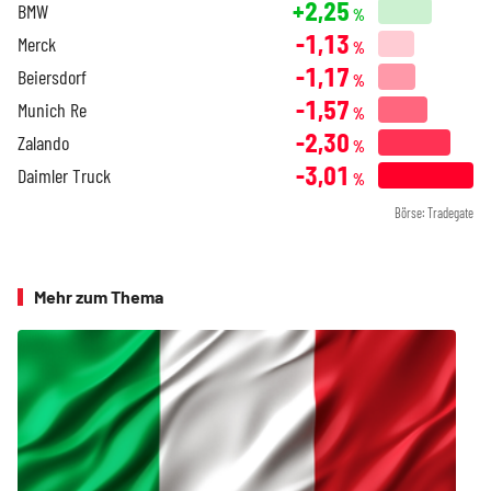
+2,25
BMW
%
-1,13
Merck
%
-1,17
Beiersdorf
%
-1,57
Munich Re
%
-2,30
Zalando
%
-3,01
Daimler Truck
%
Börse: Tradegate
Mehr zum Thema