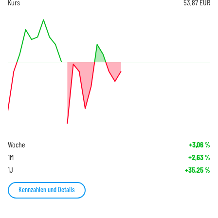
Kurs
53,87
EUR
Woche
+3,06
%
1M
+2,63
%
1J
+35,25
%
Kennzahlen und Details