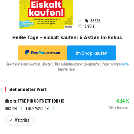
Nr. 33/26
8,90 €
Heiße Tage – eiskalt kaufen: 5 Aktien im Fokus
Im Shop kaufen
Sofortkauf
Sie erhalten einen Download-Link per E-Mail. Außerdem können Sie gekaufte E-Paper in Ihrem
Konto
herunterladen.
Behandelter Wert
db x-tr.FTSE MIB UCITS ETF (DR) 1D
+0,24
%
DBX1MB
LU0274212538
Börse:
Tradegate
Watchlist