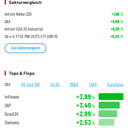
Sektorvergleich
Infront Nikkei 225
+1,08
%
DAX
+0,69
%
Infront USA 30 Industrial
+0,25
%
db x-tr.FTSE MIB UCITS ETF (DR) 1D
+0,24
%
Zum Sektorvergleich
Tops & Flops
DAX
US Tech 100
US 30
MDAX
SDAX
EuroStoxx
+3,99
Infineon
%
+3,40
SAP
%
+2,99
Scout24
%
+2,53
Siemens
%