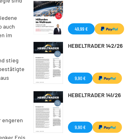
egie sind
hiedene
o auch
49,99 €
en im
HEBELTRADER 142/26
nd stieg
 bestätigte
 aus
9,90 €
HEBELTRADER 141/26
er engeren
9,90 €
enker Enis