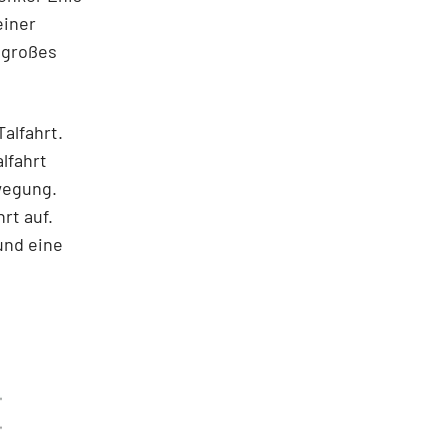
einer
 großes
alfahrt.
lfahrt
wegung.
rt auf.
und eine