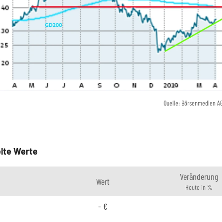
Quelle: Börsenmedien A
lte Werte
Veränderung
Wert
Heute in %
-
€