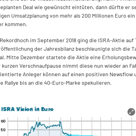
eplanten Deal wie gewünscht eintüten, dann dürfte er s
tigen Umsatzplanung von mehr als 200 Millionen Euro ein
er kommen.
ekordhoch im September 2018 ging die ISRA-Aktie auf T
röffentlichung der Jahresbilanz beschleunigte sich die Ta
al. Mitte Dezember startete die Aktie eine Erholungsbe
 kurzen Verschnaufpause nimmt diese nun wieder an Fah
ientierte Anleger können auf einen positiven Newsflow 
 Rallye bis an die 40-Euro-Marke spekulieren.