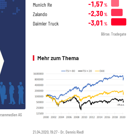
-1,57
Munich Re
%
-2,30
Zalando
%
-3,01
Daimler Truck
%
Börse: Tradegate
Mehr zum Thema
örsenmedien AG
21.04.2020, 19:27 ‧ Dr. Dennis Riedl