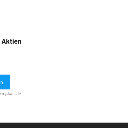
5 Aktien
en
Sie gekaufte E-