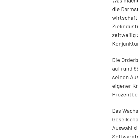
Was macht 
die Darmst
wirtschaft
Zielindust
zeitweilig
Konjunktu
Die Orderb
auf rund 9
seinen Au
eigener Kr
Prozentbe
Das Wachs
Gesellscha
Auswahl s
Softwaret