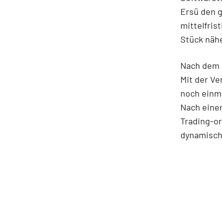
Ersü den g
mittelfris
Stück näh
Nach dem R
Mit der Ve
noch einm
Nach einer
Trading-or
dynamische