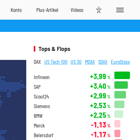
Tops & Flops
DAX
US Tech 100
US 30
MDAX
SDAX
EuroStoxx
+3,99
Infineon
%
+3,40
SAP
%
+2,99
Scout24
%
+2,53
Siemens
%
+2,25
BMW
%
-1,13
Merck
%
-1,17
Beiersdorf
%