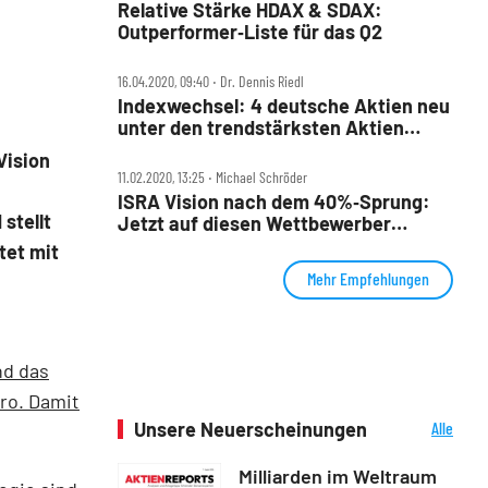
Relative Stärke HDAX & SDAX:
Outperformer‑Liste für das Q2
16.04.2020, 09:40 ‧ Dr. Dennis Riedl
Indexwechsel: 4 deutsche Aktien neu
unter den trendstärksten Aktien
Europas – TSI E20
Vision
11.02.2020, 13:25 ‧ Michael Schröder
ISRA Vision nach dem 40%‑Sprung:
stellt
Jetzt auf diesen Wettbewerber
setzen?
tet mit
Mehr Empfehlungen
nd das
uro. Damit
Unsere Neuerscheinungen
Alle
Neuerscheinungen
Milliarden im Weltraum