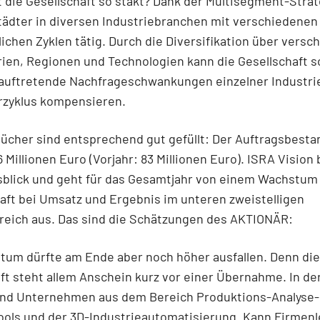
die Gesellschaft so stakt? Dank der Multisegment-Strat
ädter in diversen Industriebranchen mit verschiedenen
lichen Zyklen tätig. Durch die Diversifikation über versc
rien, Regionen und Technologien kann die Gesellschaft s
 auftretende Nachfrageschwankungen einzelner Industri
rzyklus kompensieren.
ücher sind entsprechend gut gefüllt: Der Auftragsbesta
6 Millionen Euro (Vorjahr: 83 Millionen Euro). ISRA Vision
sblick und geht für das Gesamtjahr von einem Wachstum
aft bei Umsatz und Ergebnis im unteren zweistelligen
reich aus. Das sind die Schätzungen des AKTIONÄR:
tum dürfte am Ende aber noch höher ausfallen. Denn die
ft steht allem Anschein kurz vor einer Übernahme. In d
ind Unternehmen aus dem Bereich Produktions-Analyse-
ools und der 3D-Industrieautomatisierung. Kann Firmenl