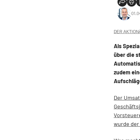
01.0
DER AKTIONÄR
Als Spezia
über die 
Automatisi
zudem eine
Aufschläg
Der Umsatz
Geschäftsj
Vorsteuere
wurde der 