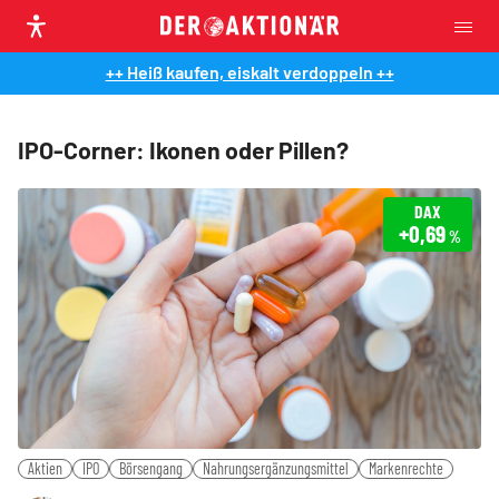
++ Heiß kaufen, eiskalt verdoppeln ++
IPO-Corner: Ikonen oder Pillen?
DAX
+0,69
%
Aktien
IPO
Börsengang
Nahrungsergänzungsmittel
Markenrechte