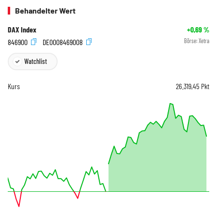
Behandelter Wert
DAX Index
+0,69
%
846900
DE0008469008
Börse:
Xetra
Watchlist
Kurs
26.319,45
Pkt