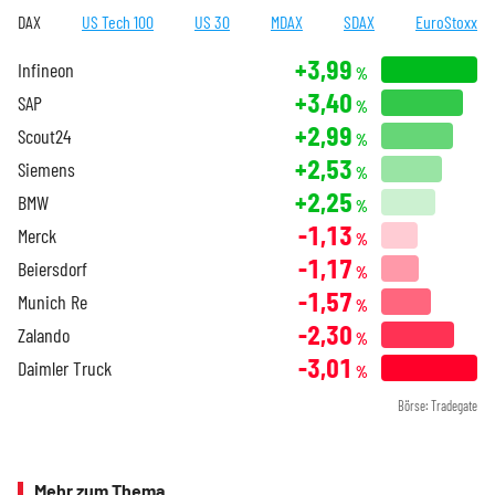
DAX
US Tech 100
US 30
MDAX
SDAX
EuroStoxx
+3,99
Infineon
%
+3,40
SAP
%
+2,99
Scout24
%
+2,53
Siemens
%
+2,25
BMW
%
-1,13
Merck
%
-1,17
Beiersdorf
%
-1,57
Munich Re
%
-2,30
Zalando
%
-3,01
Daimler Truck
%
Börse: Tradegate
Mehr zum Thema