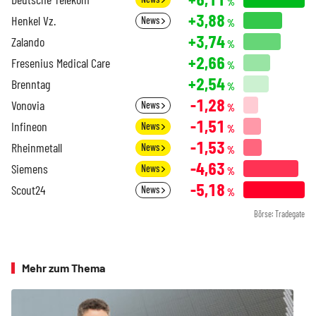
%
+3,88
Henkel Vz.
News
%
+3,74
Zalando
%
+2,66
Fresenius Medical Care
%
+2,54
Brenntag
%
-1,28
Vonovia
News
%
-1,51
Infineon
News
%
-1,53
Rheinmetall
News
%
-4,63
Siemens
News
%
-5,18
Scout24
News
%
Börse: Tradegate
Mehr zum Thema