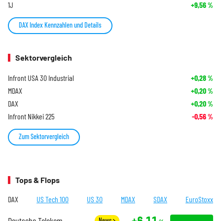
1J
+9,56
%
DAX Index Kennzahlen und Details
Sektorvergleich
Infront USA 30 Industrial
+0,28
%
MDAX
+0,20
%
DAX
+0,20
%
Infront Nikkei 225
-0,56
%
Zum Sektorvergleich
Tops & Flops
DAX
US Tech 100
US 30
MDAX
SDAX
EuroStoxx
+6,11
Deutsche Telekom
News