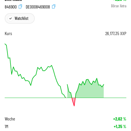
846900
DE0008469008
Börse:
Xetra
Watchlist
Kurs
26.177,35
XXP
Woche
+2,62
%
1M
+1,35
%