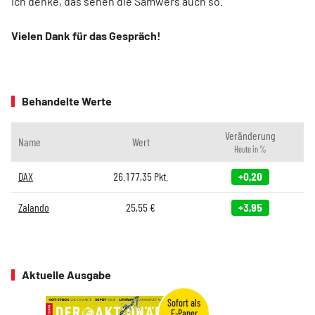
ich denke, das sehen die Samwers auch so.
Vielen Dank für das Gespräch!
Behandelte Werte
Veränderung
Name
Wert
Heute in %
DAX
26.177,35
Pkt.
+0,20
Zalando
25,55
€
+3,95
Aktuelle Ausgabe