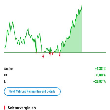
Woche
+3,33
%
1M
+1,80
%
1J
+25,87
%
Gold Währung Kennzahlen und Details
Sektorvergleich