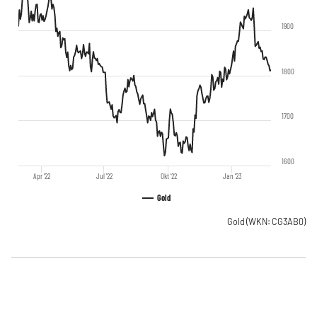
1900
1800
1700
1600
Apr '22
Jul '22
Okt '22
Jan '23
Gold
Gold
(WKN: CG3AB0)