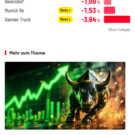
-1,00
Beiersdorf
%
-1,53
Munich Re
News
%
-3,64
Daimler Truck
News
%
Börse: Tradegate
Mehr zum Thema