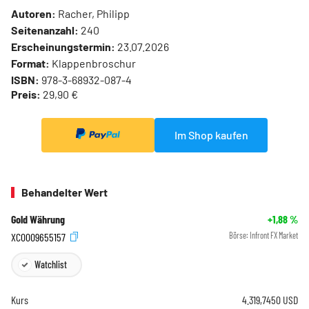
Autoren:
Racher, Philipp
Seitenanzahl:
240
Erscheinungstermin:
23.07.2026
Format:
Klappenbroschur
ISBN:
978-3-68932-087-4
Preis:
29,90 €
Im Shop kaufen
Behandelter Wert
Gold Währung
+1,88
%
XC0009655157
Börse:
Infront FX Market
Watchlist
Kurs
4.319,7450
USD