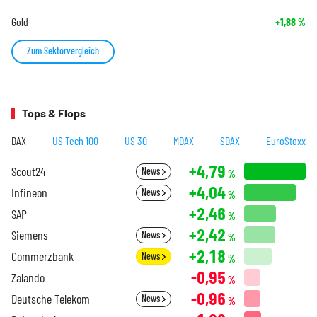
Gold
+1,88
%
Zum Sektorvergleich
Tops & Flops
DAX
US Tech 100
US 30
MDAX
SDAX
EuroStoxx
+4,79
Scout24
News
%
+4,04
Infineon
News
%
+2,46
SAP
%
+2,42
Siemens
News
%
+2,18
Commerzbank
News
%
-0,95
Zalando
%
-0,96
Deutsche Telekom
News
%