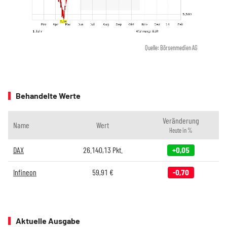
Quelle: Börsenmedien AG
Behandelte Werte
Veränderung
Name
Wert
Heute in %
DAX
26.140,13
Pkt.
+0,05
Infineon
59,91
€
-0,70
Aktuelle Ausgabe