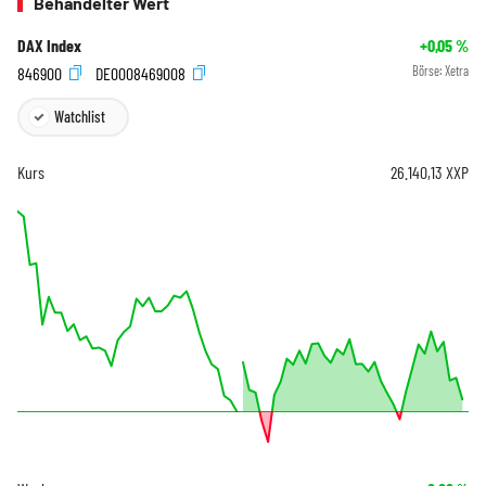
Behandelter Wert
DAX Index
+0,05
%
846900
DE0008469008
Börse:
Xetra
Watchlist
Kurs
26.140,13
XXP