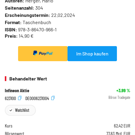
Autoren:
Herger, Mario
Seitenanzahl:
304
Erscheinungstermin:
22.02.2024
Format:
Taschenbuch
ISBN:
978-3-86470-966-1
Preis:
14,90 €
Im Shop kaufen
Behandelter Wert
Infineon Aktie
+3,99
%
623100
DE0006231004
Börse:
Tradegate
Watchlist
Kurs
62,42
EUR
Börsenwert
77,83 Mrd. EUR