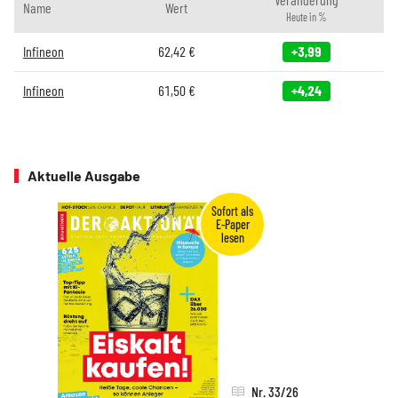
Name
Wert
Heute in %
Infineon
62,42
€
+3,99
Infineon
61,50
€
+4,24
Aktuelle Ausgabe
Nr. 33/26