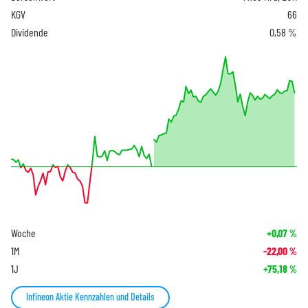
KGV
66
Dividende
0,58 %
Woche
+0,07
%
1M
-22,00
%
1J
+75,18
%
Infineon Aktie Kennzahlen und Details