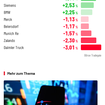
+2,53
Siemens
%
+2,25
BMW
%
-1,13
Merck
%
-1,17
Beiersdorf
%
-1,57
Munich Re
%
-2,30
Zalando
%
-3,01
Daimler Truck
%
Börse: Tradegate
Mehr zum Thema