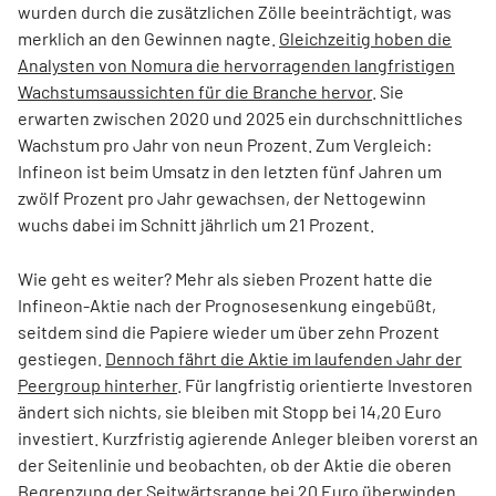
wurden durch die zusätzlichen Zölle beeinträchtigt, was
merklich an den Gewinnen nagte.
Gleichzeitig hoben die
Analysten von Nomura die hervorragenden langfristigen
Wachstumsaussichten für die Branche hervor
. Sie
erwarten zwischen 2020 und 2025 ein durchschnittliches
Wachstum pro Jahr von neun Prozent. Zum Vergleich:
Infineon ist beim Umsatz in den letzten fünf Jahren um
zwölf Prozent pro Jahr gewachsen, der Nettogewinn
wuchs dabei im Schnitt jährlich um 21 Prozent.
Wie geht es weiter? Mehr als sieben Prozent hatte die
Infineon-Aktie nach der Prognosesenkung eingebüßt,
seitdem sind die Papiere wieder um über zehn Prozent
gestiegen.
Dennoch fährt die Aktie im laufenden Jahr der
Peergroup hinterher
. Für langfristig orientierte Investoren
ändert sich nichts, sie bleiben mit Stopp bei 14,20 Euro
investiert. Kurzfristig agierende Anleger bleiben vorerst an
der Seitenlinie und beobachten, ob der Aktie die oberen
Begrenzung der Seitwärtsrange bei 20 Euro überwinden