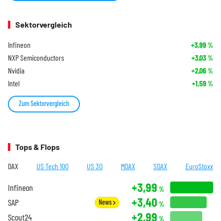
Sektorvergleich
Infineon
+3,99
%
NXP Semiconductors
+3,03
%
Nvidia
+2,06
%
Intel
+1,59
%
Zum Sektorvergleich
Tops & Flops
DAX
US Tech 100
US 30
MDAX
SDAX
EuroStoxx
+3,99
Infineon
%
+3,40
SAP
News
%
+2,99
Scout24
%