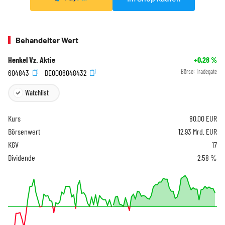
Behandelter Wert
Henkel Vz. Aktie
+0,28
%
604843
DE0006048432
Börse:
Tradegate
Watchlist
Kurs
80,00
EUR
Börsenwert
12,93 Mrd. EUR
KGV
17
Dividende
2,58 %