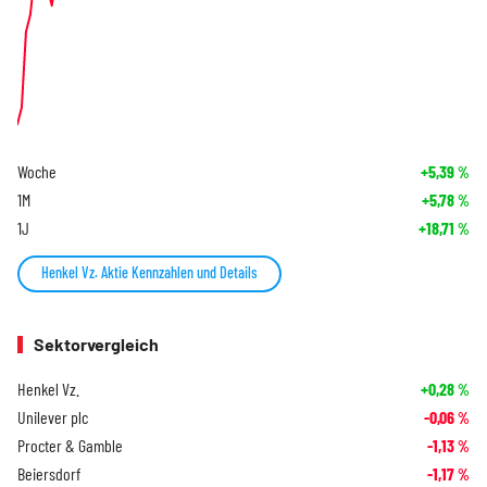
Woche
+5,39
%
1M
+5,78
%
1J
+18,71
%
Henkel Vz. Aktie Kennzahlen und Details
Sektorvergleich
Henkel Vz.
+0,28
%
Unilever plc
-0,06
%
Procter & Gamble
-1,13
%
Beiersdorf
-1,17
%