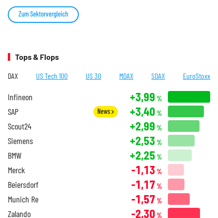
Zum Sektorvergleich
Tops & Flops
DAX
US Tech 100
US 30
MDAX
SDAX
EuroStoxx
+3,99
Infineon
%
+3,40
SAP
News
%
+2,99
Scout24
%
+2,53
Siemens
%
+2,25
BMW
%
-1,13
Merck
%
-1,17
Beiersdorf
%
-1,57
Munich Re
%
-2,30
Zalando
%