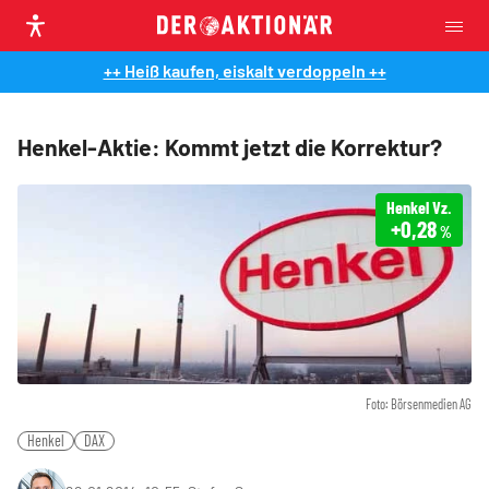
++ Heiß kaufen, eiskalt verdoppeln ++
Henkel-Aktie: Kommt jetzt die Korrektur?
Henkel Vz.
+0,28
%
Foto: Börsenmedien AG
Henkel
DAX