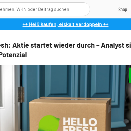
++ Heiß kaufen, eiskalt verdoppeln ++
sh: Aktie startet wieder durch – Analyst s
Potenzial