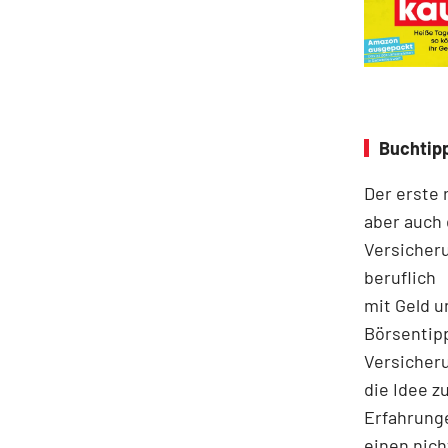
Buchtipp
Der erste 
aber auch 
Versicheru
beruflich
mit Geld u
Börsentip
Versicher
die Idee z
Erfahrunge
einen nich