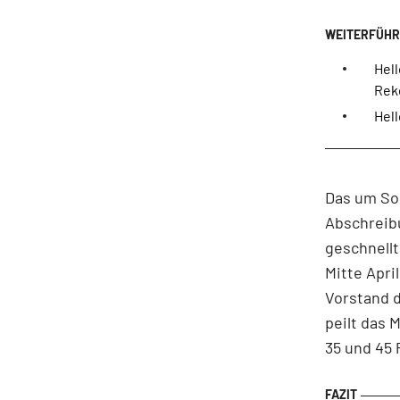
Hel
Rek
Hell
Das um Son
Abschreibu
geschnellt
Mitte Apri
Vorstand 
peilt das
35 und 45 