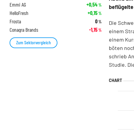
Emmi AG
+0,54
%
beflügelt
HelloFresh
+0,15
%
Frosta
0
%
Die Schwei
Conagra Brands
-1,15
%
einem Stra
einem Kurs
Zum Sektorvergleich
böten noc
schrieb An
Studie. Di