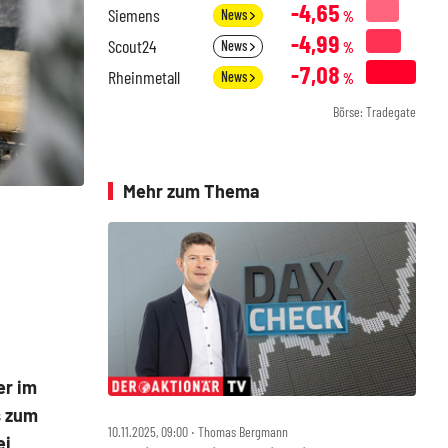
-4,65
Siemens
News
%
-4,99
Scout24
News
%
-7,08
Rheinmetall
News
%
Börse: Tradegate
Mehr zum Thema
er im
s zum
10.11.2025, 09:00 ‧ Thomas Bergmann
ei