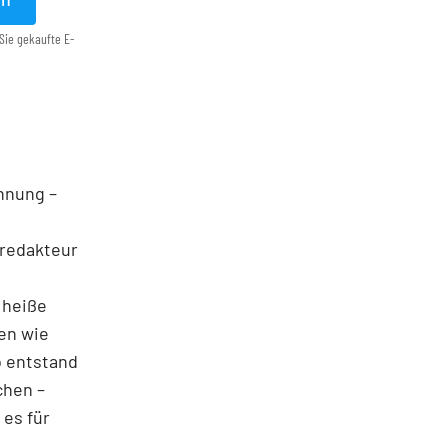
Sie gekaufte E-
ohnung –
nredakteur
f heiße
en wie
o entstand
chen –
 es für