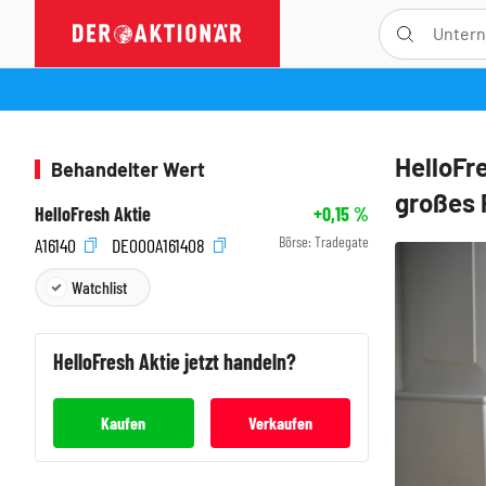
HelloFre
Behandelter Wert
großes 
HelloFresh Aktie
+0,15
%
Börse:
Tradegate
A16140
DE000A161408
Watchlist
HelloFresh
Aktie jetzt handeln?
Kaufen
Verkaufen