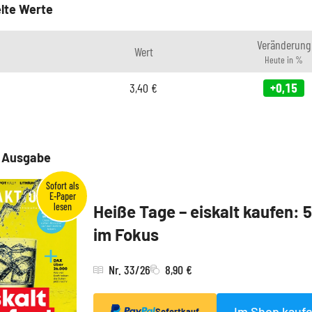
lte Werte
Veränderung
Wert
Heute in %
3,40
€
+0,15
e Ausgabe
Heiße Tage – eiskalt kaufen: 
im Fokus
Nr. 33/26
8,90 €
Im Shop kauf
Sofortkauf