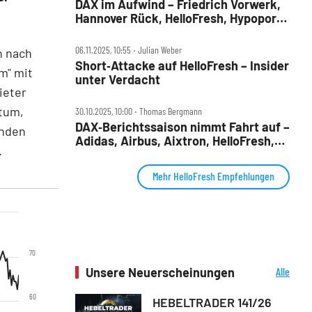
DAX im Aufwind – Friedrich Vorwerk,
Hannover Rück, HelloFresh, Hypoport,
MLP und SUSS Microtec im Check
06.11.2025, 10:55 ‧ Julian Weber
h nach
Short‑Attacke auf HelloFresh – Insider
m" mit
unter Verdacht
ieter
stum,
30.10.2025, 10:00 ‧ Thomas Bergmann
DAX‑Berichtssaison nimmt Fahrt auf –
enden
Adidas, Airbus, Aixtron, HelloFresh,
.
Kion, Lufthansa, Puma, Wacker
Chemie im Check
Mehr HelloFresh Empfehlungen
70
Unsere Neuerscheinungen
Alle
Neuerscheinungen
60
HEBELTRADER 141/26