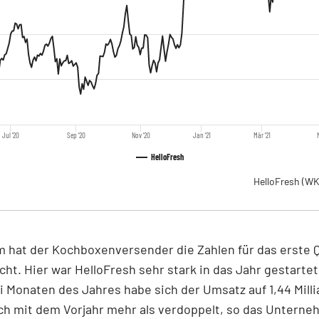
Jul '20
Sep '20
Nov '20
Jan '21
Mär '21
HelloFresh
HelloFresh
(WK
 hat der Kochboxenversender die Zahlen für das erste Q
icht. Hier war HelloFresh sehr stark in das Jahr gestartet
i Monaten des Jahres habe sich der Umsatz auf 1,44 Mill
ch mit dem Vorjahr mehr als verdoppelt, so das Unterne