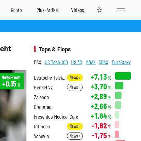
ieht
Tops & Flops
DAX
US Tech 100
US 30
MDAX
SDAX
EuroStoxx
+7,13
HelloFresh
Deutsche Telekom
News
%
+0,15
+3,70
%
Henkel Vz.
News
%
+2,89
Zalando
%
+2,66
Brenntag
%
+1,84
Fresenius Medical Care
%
-1,62
Infineon
News
%
-1,75
Vonovia
News
%