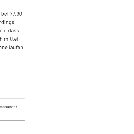
 bei 77,90
rdings
ch, dass
h mittel-
nne laufen
besprochen /