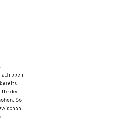
d
 nach oben
 bereits
atte der
höhen. So
 zwischen
.