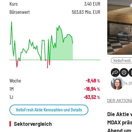
Kurs
3,40
EUR
Börsenwert
503,83 Mio. EUR
HelloFresh
Woche
-8,49
%
14.0
1M
-16,94
%
1J
-63,52
%
DER AKTIONÄR
HelloFresh Aktie Kennzahlen und Details
Die Aktie 
MDAX präse
Sektorvergleich
Abend um 