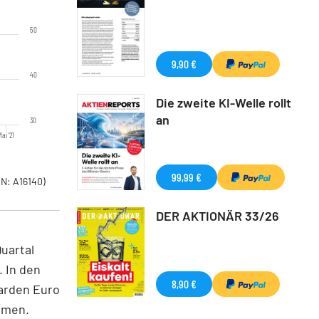
50
9,90 €
40
Die zweite KI-Welle rollt
an
30
Mai '21
99,99 €
N: A16140)
DER AKTIONÄR 33/26
uartal
. In den
8,90 €
iarden Euro
hmen.