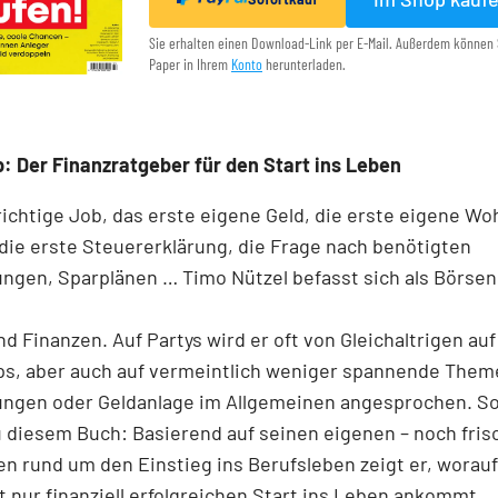
Sie erhalten einen Download-Link per E-Mail. Außerdem können 
Paper in Ihrem
Konto
herunterladen.
: Der Finanzratgeber für den Start ins Leben
richtige Job, das erste eigene Geld, die erste eigene W
die erste Steuererklärung, die Frage nach benötigten
ngen, Sparplänen … Timo Nützel befasst sich als Börse
nd Finanzen. Auf Partys wird er oft von Gleichaltrigen au
ps, aber auch auf vermeintlich weniger spannende Them
ungen oder Geldanlage im Allgemeinen angesprochen. S
u diesem Buch: Basierend auf seinen eigenen – noch fris
n rund um den Einstieg ins Berufsleben zeigt er, worauf
t nur finanziell erfolgreichen Start ins Leben ankommt.