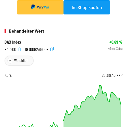
Im Shop kaufen
Behandelter Wert
DAX Index
+0,69
%
846900
DE0008469008
Börse:
Xetra
Watchlist
Kurs
26.319,45
XXP