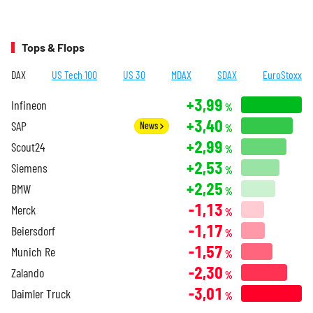
Tops & Flops
DAX
US Tech 100
US 30
MDAX
SDAX
EuroStoxx
+3,99
Infineon
%
+3,40
SAP
News
%
+2,99
Scout24
%
+2,53
Siemens
%
+2,25
BMW
%
-1,13
Merck
%
-1,17
Beiersdorf
%
-1,57
Munich Re
%
-2,30
Zalando
%
-3,01
Daimler Truck
%