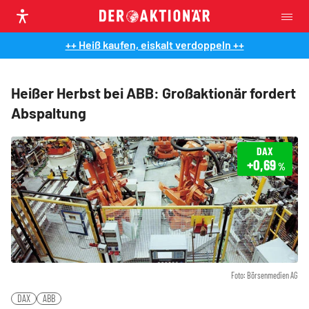
++ Heiß kaufen, eiskalt verdoppeln ++
Heißer Herbst bei ABB: Großaktionär fordert
Abspaltung
DAX
+0,69
%
Foto: Börsenmedien AG
DAX
ABB