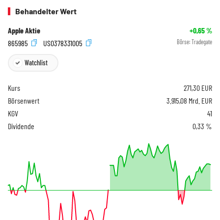
Behandelter Wert
Apple Aktie
+0,65
%
865985
US0378331005
Börse:
Tradegate
Watchlist
Kurs
271,30
EUR
Börsenwert
3.915,08 Mrd. EUR
KGV
41
Dividende
0,33 %