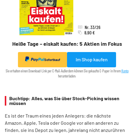
Nr. 33/26
8,90 €
Heiße Tage – eiskalt kaufen: 5 Aktien im Fokus
Im Shop kaufen
Sofortkauf
Sie erhalten einen Download-Link per E-Mail. Außerdem können Sie gekaufte E-Paper in Ihrem
Konto
herunterladen.
Buchtipp: Alles, was Sie über Stock-Picking wissen
müssen
Es ist der Traum eines jeden Anlegers: die nächste
Amazon, Apple, Tesla oder Google vor allen anderen zu
finden, sie ins Depot zu legen, jahrelang nicht anzurühren