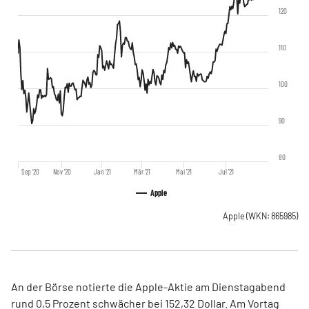
120
110
100
90
80
Sep '20
Nov '20
Jan '21
Mär '21
Mai '21
Jul '21
Apple
Apple
(WKN: 865985)
An der Börse notierte die Apple-Aktie am Dienstagabend
rund 0,5 Prozent schwächer bei 152,32 Dollar. Am Vortag