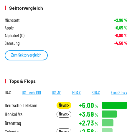
Sektorvergleich
Microsoft
+2,96
%
Apple
+0,65
%
Alphabet (C)
-0,80
%
Samsung
-4,50
%
Zum Sektorvergleich
Tops & Flops
DAX
US Tech 100
US 30
MDAX
SDAX
EuroStoxx
+6,00
Deutsche Telekom
News
%
+3,59
Henkel Vz.
News
%
+2,73
Brenntag
%
+2,56
Zalando
News