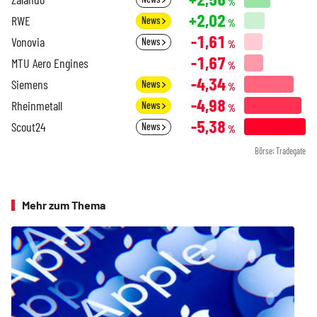
%
+2,02
RWE
News
%
-1,61
Vonovia
News
%
-1,67
MTU Aero Engines
%
-4,34
Siemens
News
%
-4,98
Rheinmetall
News
%
-5,38
Scout24
News
%
Börse: Tradegate
Mehr zum Thema