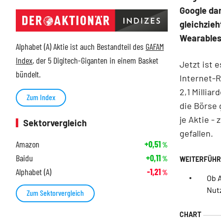
Google da
gleichzie
Wearables
Alphabet (A) Aktie ist auch Bestandteil des
GAFAM
Index
, der 5 Digitech-Giganten in einem Basket
Jetzt ist 
bündelt.
Internet-R
2,1 Millia
Zum Index
die Börse 
je Aktie -
Sektorvergleich
gefallen.
Amazon
+0,51
%
Baidu
+0,11
%
Alphabet (A)
-1,21
%
Ob 
Nut
Zum Sektorvergleich