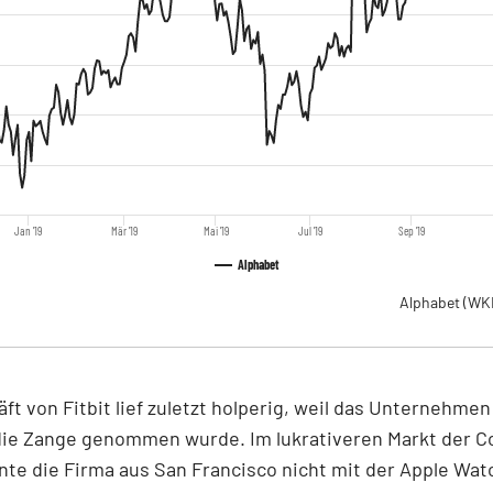
Jan '19
Mär '19
Mai '19
Jul '19
Sep '19
Alphabet
Alphabet
(WK
ft von Fitbit lief zuletzt holperig, weil das Unternehmen
 die Zange genommen wurde. Im lukrativeren Markt der 
te die Firma aus San Francisco nicht mit der Apple Wat