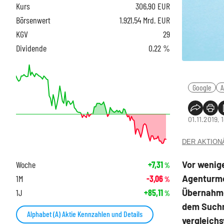
Kurs
306,90
EUR
Börsenwert
1.921,54 Mrd. EUR
KGV
29
Dividende
0,22 %
Google
A
01.11.2019, 
DER AKTIONÄR
Vor wenige
Woche
+7,31
%
Agenturme
1M
-3,06
%
Übernahme
1J
+85,11
%
dem Suchma
Alphabet (A) Aktie Kennzahlen und Details
vergleichs