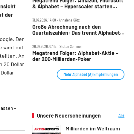
Megatrend Folger: Amazon, Microsoft
insicht
& Alphabet – Hyperscaler starten
wieder durch
kt der
31.07.2026, 14:08 ‧ Annalena Götz
Große Abrechnung nach den
Quartalszahlen: Das trennt Alphabet
von Amazon und Microsoft
Google. Der
26.07.2026, 07:12 ‧ Stefan Sommer
sgesamt mit
Megatrend Folger: Alphabet‑Aktie –
teilten. An
der 200‑Milliarden‑Poker
n 20 Dollar
 Dollar
Mehr Alphabet (A) Empfehlungen
passen –
Unsere Neuerscheinungen
Alle
Neuerscheinungen
Milliarden im Weltraum