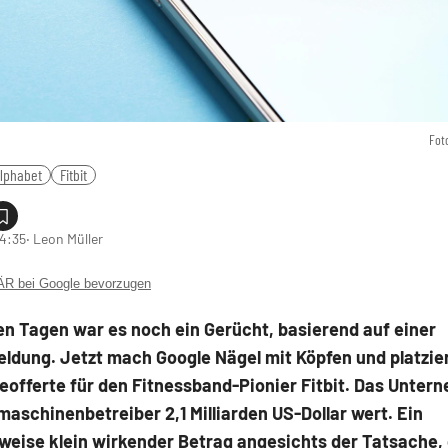
Fot
lphabet
Fitbit
14:35
‧ Leon Müller
 bei Google bevorzugen
n Tagen war es noch ein Gerücht, basierend auf einer
ldung. Jetzt mach Google Nägel mit Köpfen und platzier
offerte für den Fitnessband-Pionier Fitbit. Das Untern
schinenbetreiber 2,1 Milliarden US-Dollar wert. Ein
weise klein wirkender Betrag angesichts der Tatsache,