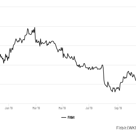
Jan '19
Mär '19
Mai '19
Jul '19
Sep '19
Fitbit
Fitbit
(WK