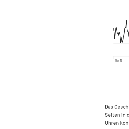
Nov '18
Das Geschä
Seiten in
Uhren konn