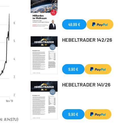
6
49,99 €
HEBELTRADER 142/26
5
4
9,90 €
3
HEBELTRADER 141/26
2
Nov '19
9,90 €
N: A14S7U)