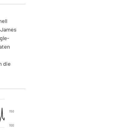
ell
f James
gle-
aten
n die
1150
1100