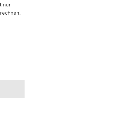
t nur
u rechnen.
g