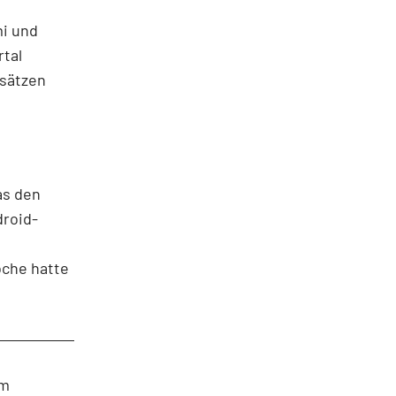
mi und
rtal
msätzen
as den
roid-
oche hatte
um