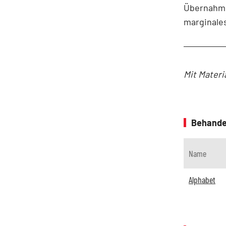
Übernahmep
marginales
Mit Materi
Behande
Name
Alphabet