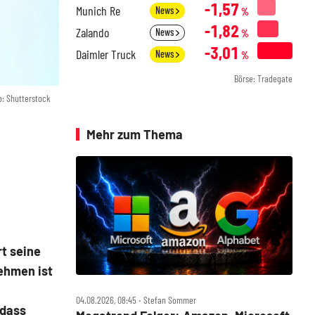
-1,57
Munich Re
News
%
-1,82
Zalando
News
%
-3,01
Daimler Truck
News
%
Börse: Tradegate
o: Shutterstock
Mehr zum Thema
t seine
ehmen ist
04.08.2026, 08:45 ‧ Stefan Sommer
 dass