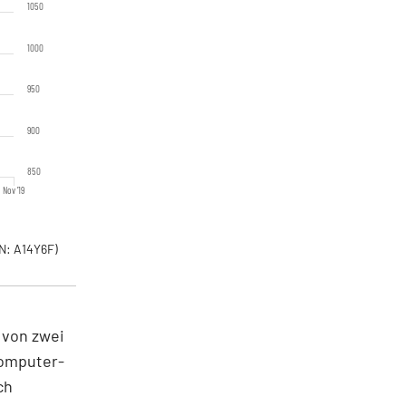
1050
1000
950
900
850
Nov '19
N: A14Y6F)
 von zwei
Computer-
ch