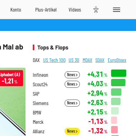
n Mal ab
Tops & Flops
DAX
US Tech 100
US 30
MDAX
SDAX
EuroStoxx
+4,31
lphabet (A)
Infineon
News
%
-1,21
+4,03
%
Scout24
News
%
+2,94
SAP
%
+2,63
Siemens
News
%
+2,15
BMW
%
-1,13
Merck
%
-1,32
Allianz
News
%