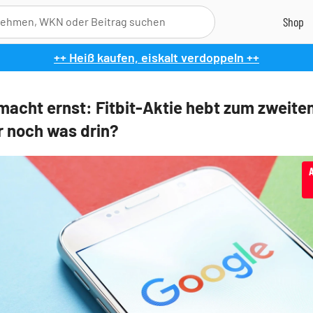
++ Heiß kaufen, eiskalt verdoppeln ++
macht ernst: Fitbit-Aktie hebt zum zweite
er noch was drin?
A