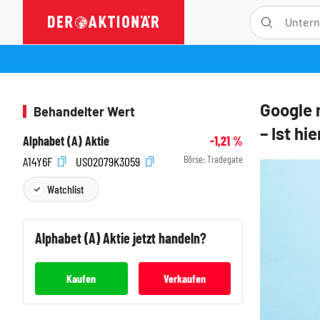
Google 
Behandelter Wert
– Ist hi
Alphabet (A) Aktie
-1,21
%
Börse:
Tradegate
A14Y6F
US02079K3059
Watchlist
Alphabet (A)
Aktie jetzt handeln?
Kaufen
Verkaufen