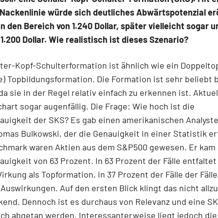
Nackenlinie würde sich deutliches Abwärtspotenzial er
n den Bereich von 1.240 Dollar, später vielleicht sogar u
1.200 Dollar. Wie realistisch ist dieses Szenario?
ter-Kopf-Schulterformation ist ähnlich wie ein Doppelto
) Topbildungsformation. Die Formation ist sehr beliebt 
a sie in der Regel relativ einfach zu erkennen ist. Aktuell
hart sogar augenfällig. Die Frage: Wie hoch ist die
auigkeit der SKS? Es gab einen amerikanischen Analyst
as Bulkowski, der die Genauigkeit in einer Statistik er
chmark waren Aktien aus dem S&P500 gewesen. Er kam 
auigkeit von 63 Prozent. In 63 Prozent der Fälle entfalte
Wirkung als Topformation, in 37 Prozent der Fälle der Fälle
Auswirkungen. Auf den ersten Blick klingt das nicht allzu
kend. Dennoch ist es durchaus von Relevanz und eine S
ach abgetan werden. Interessanterweise liegt jedoch die