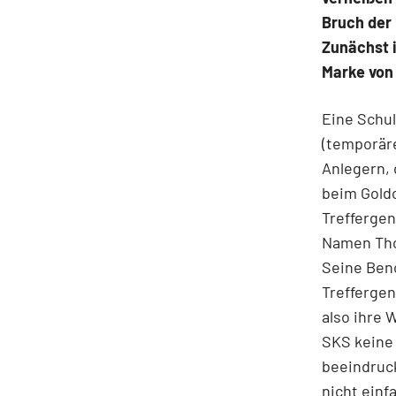
Bruch der 
Zunächst i
Marke von 
Eine Schul
(temporäre
Anlegern, d
beim Goldc
Treffergen
Namen Thom
Seine Ben
Treffergen
also ihre 
SKS keine 
beeindruc
nicht einf