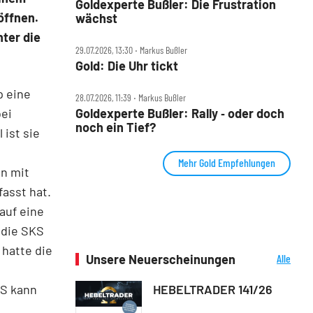
Goldexperte Bußler: Die Frustration
öffnen.
wächst
nter die
29.07.2026, 13:30 ‧ Markus Bußler
Gold: Die Uhr tickt
p eine
28.07.2026, 11:39 ‧ Markus Bußler
Goldexperte Bußler: Rally ‑ oder doch
bei
noch ein Tief?
 ist sie
Mehr Gold Empfehlungen
en mit
fasst hat.
auf eine
t die SKS
 hatte die
Unsere Neuerscheinungen
Alle
Neuerscheinungen
HEBELTRADER 141/26
KS kann