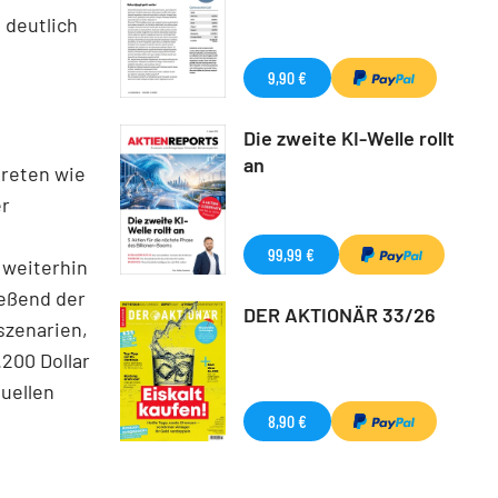
 deutlich
9,90 €
Die zweite KI-Welle rollt
an
treten wie
er
99,99 €
 weiterhin
ießend der
DER AKTIONÄR 33/26
szenarien,
200 Dollar
tuellen
8,90 €