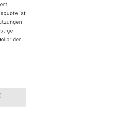
ert
gsquote ist
tützungen
istige
ollar der
g