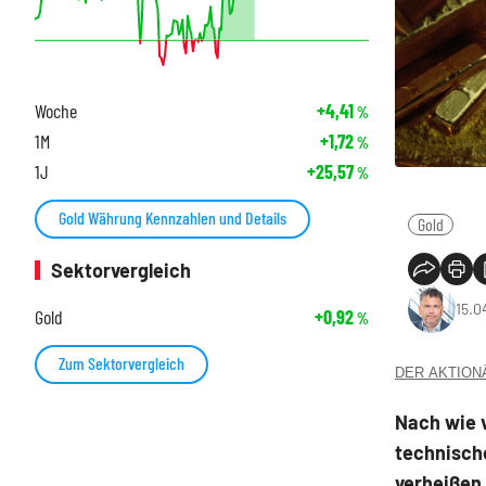
Woche
+4,41
%
1M
+1,72
%
1J
+25,57
%
Gold Währung Kennzahlen und Details
Gold
Sektorvergleich
15.0
Gold
+0,92
%
Zum Sektorvergleich
DER AKTIONÄR
Nach wie v
technisch
verheißen 