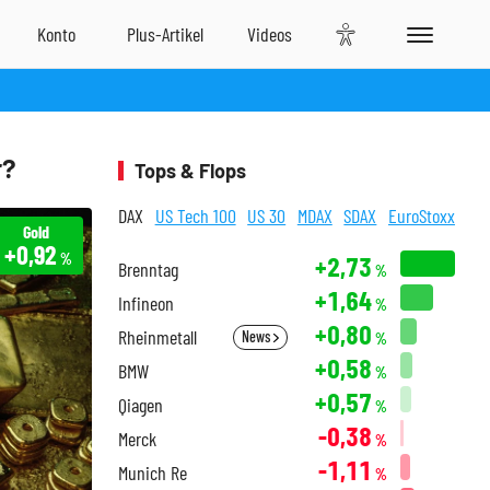
r?
Tops & Flops
DAX
US Tech 100
US 30
MDAX
SDAX
EuroStoxx
Gold
+0,92
%
+2,73
Brenntag
%
+1,64
Infineon
%
+0,80
Rheinmetall
News
%
+0,58
BMW
%
+0,57
Qiagen
%
-0,38
Merck
%
-1,11
Munich Re
%