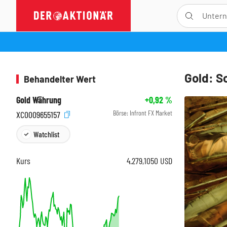
Gold: S
Behandelter Wert
Gold Währung
+0,92
%
Börse:
Infront FX Market
XC0009655157
Watchlist
Kurs
4.279,1050
USD