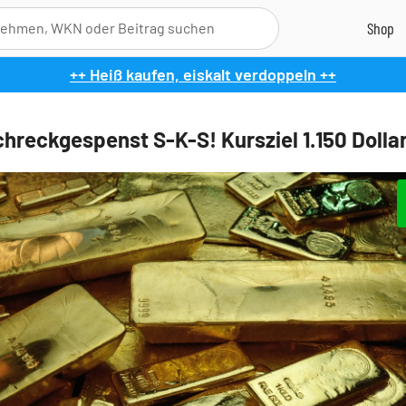
++ Heiß kaufen, eiskalt verdoppeln ++
chreckgespenst S-K-S! Kursziel 1.150 Dolla