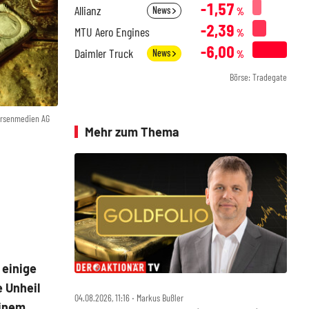
-1,57
Allianz
News
%
-2,39
MTU Aero Engines
%
-6,00
Daimler Truck
News
%
Börse: Tradegate
örsenmedien AG
Mehr zum Thema
 einige
 Unheil
04.08.2026, 11:16 ‧ Markus Bußler
einem