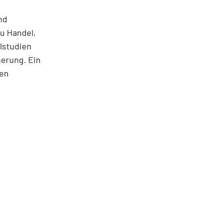
nd
u Handel,
lstudien
herung. Ein
nen