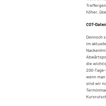
Treffergen
höher, übe
COT-Daten
Dennoch si
im aktuell
Nackenlini
Abwärtspot
die wichti
200-Tage-L
wenn man d
sind wir n
Terminmark
Kursrutsc