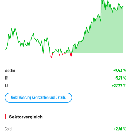
Woche
+7,43
%
1M
+5,71
%
1J
+27,77
%
Gold Währung Kennzahlen und Details
Sektorvergleich
Gold
+2,41
%