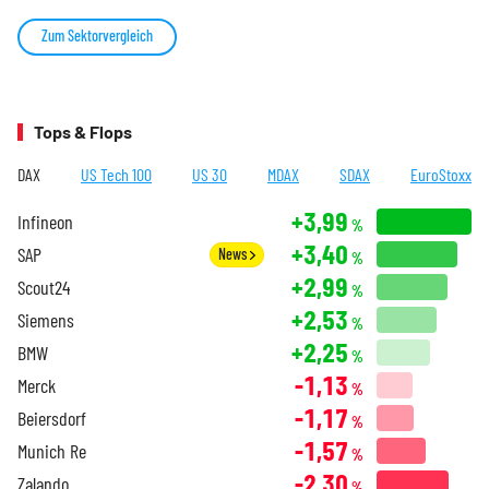
Zum Sektorvergleich
Tops & Flops
DAX
US Tech 100
US 30
MDAX
SDAX
EuroStoxx
+3,99
Infineon
%
+3,40
SAP
News
%
+2,99
Scout24
%
+2,53
Siemens
%
+2,25
BMW
%
-1,13
Merck
%
-1,17
Beiersdorf
%
-1,57
Munich Re
%
-2,30
Zalando
%