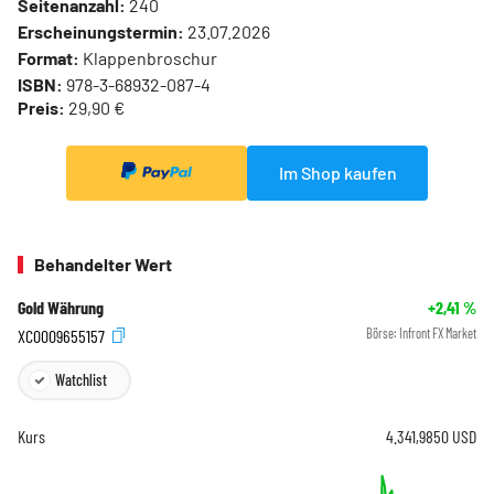
Seitenanzahl:
240
Erscheinungstermin:
23.07.2026
Format:
Klappenbroschur
ISBN:
978-3-68932-087-4
Preis:
29,90 €
Im Shop kaufen
Behandelter Wert
Gold Währung
+2,41
%
XC0009655157
Börse:
Infront FX Market
Watchlist
Kurs
4.341,9850
USD