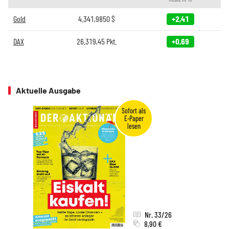
Gold
4.341,9850
$
+2,41
DAX
26.319,45
Pkt.
+0,69
Aktuelle Ausgabe
Nr. 33/26
8,90 €