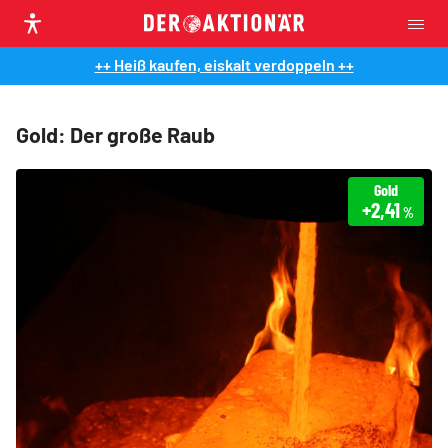
++ Heiß kaufen, eiskalt verdoppeln ++
Gold: Der große Raub
Gold
+2,41
%