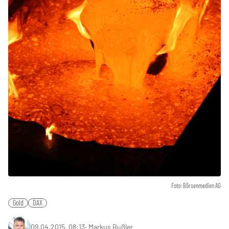
Foto: Börsenmedien AG
Gold
DAX
09.04.2015, 08:13
‧
Markus Bußler