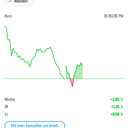
Watchlist
Kurs
26.182,95
Pkt
Woche
+2,62
%
1M
+1,35
%
1J
+9,56
%
DAX Index Kennzahlen und Details