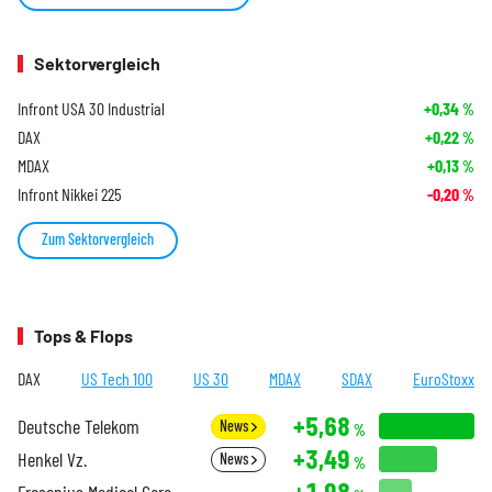
Sektorvergleich
Infront USA 30 Industrial
+0,34
%
DAX
+0,22
%
MDAX
+0,13
%
Infront Nikkei 225
-0,20
%
Zum Sektorvergleich
Tops & Flops
DAX
US Tech 100
US 30
MDAX
SDAX
EuroStoxx
+5,68
Deutsche Telekom
News
%
+3,49
Henkel Vz.
News
%
+1,98
Fresenius Medical Care