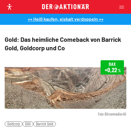
++ Heiß kaufen, eiskalt verdoppeln ++
Gold: Das heimliche Comeback von Barrick
Gold, Goldcorp und Co
DAX
+0,22
%
Foto: Börsenmedien AG
Goldcorp
DAX
Barrick Gold