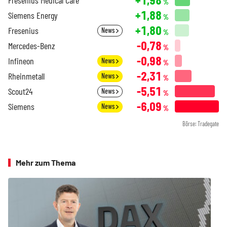
%
+1,88
Siemens Energy
%
+1,80
Fresenius
News
%
-0,78
Mercedes-Benz
%
-0,98
Infineon
News
%
-2,31
Rheinmetall
News
%
-5,51
Scout24
News
%
-6,09
Siemens
News
%
Börse: Tradegate
Mehr zum Thema