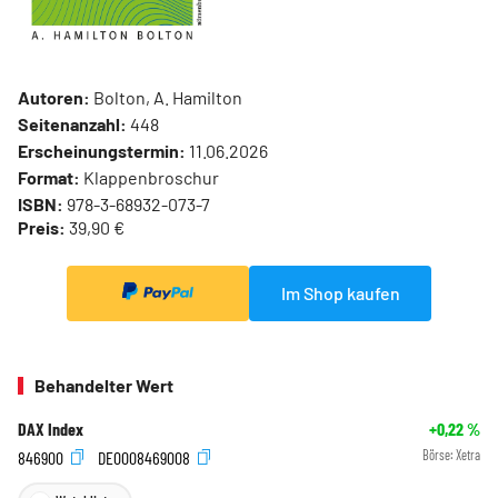
Autoren:
Bolton, A. Hamilton
Seitenanzahl:
448
Erscheinungstermin:
11.06.2026
Format:
Klappenbroschur
ISBN:
978-3-68932-073-7
Preis:
39,90 €
Im Shop kaufen
Behandelter Wert
DAX Index
+0,22
%
846900
DE0008469008
Börse:
Xetra