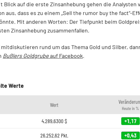
it Blick auf die erste Zinsanhebung gehen die Analysten 
n aus, dass es zu einem „Sell the rumor buy the fact“-Eff
nnte. Mit anderen Worten: Der Tiefpunkt beim Goldprei
rsten Zinsanhebung zusammenfallen.
 mitdiskutieren rund um das Thema Gold und Silber, dan
ch
Bußlers Goldgrube
auf Facebook
.
lte Werte
Veränderu
Wert
Heute in %
4.289,6300
$
+1,17
26.252,62
Pkt.
+0,43