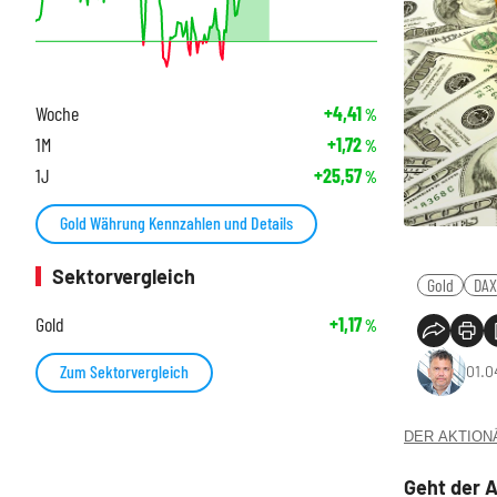
Woche
+4,41
%
1M
+1,72
%
1J
+25,57
%
Gold Währung Kennzahlen und Details
Sektorvergleich
Gold
DAX
Gold
+1,17
%
Zum Sektorvergleich
01.0
DER AKTIONÄR
Geht der A