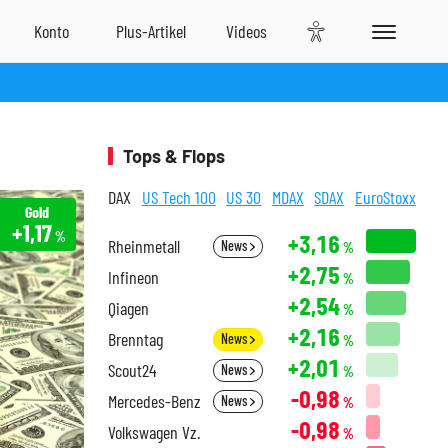
Tops & Flops
DAX
US Tech 100
US 30
MDAX
SDAX
EuroStoxx
Gold
+1,17
%
+3,16
Rheinmetall
News
%
+2,75
Infineon
%
+2,54
Qiagen
%
+2,16
Brenntag
News
%
+2,01
Scout24
News
%
-0,98
Mercedes-Benz
News
%
-0,98
Volkswagen Vz.
%