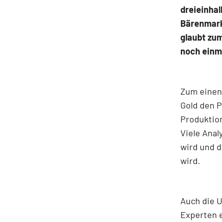
dreieinhal
Bärenmark
glaubt zum
noch einm
Zum einen 
Gold den P
Produktio
Viele Anal
wird und 
wird.
Auch die U
Experten e