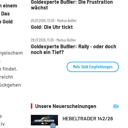
Goldexperte Bußler: Die Frustration
in einem
wächst
. Das
29.07.2026, 13:30 ‧ Markus Bußler
e Gold
Gold: Die Uhr tickt
28.07.2026, 11:39 ‧ Markus Bußler
Goldexperte Bußler: Rally ‑ oder doch
noch ein Tief?
physischem
s
Mehr Gold Empfehlungen
 findet.
reicht
rückgehen
Unsere Neuerscheinungen
Alle
Neuerscheinungen
e
HEBELTRADER 142/26
tiv