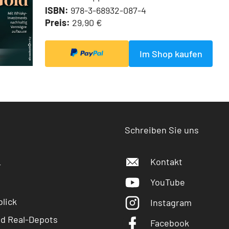
ISBN:
978-3-68932-087-4
Preis:
29,90 €
Im Shop kaufen
Schreiben Sie uns
Kontakt
r
YouTube
lick
Instagram
nd Real-Depots
Facebook