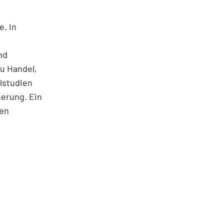
e. In
nd
u Handel,
lstudien
herung. Ein
nen