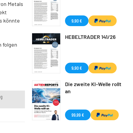
von Metals
ekt
s könnte
9,90 €
HEBELTRADER 141/26
n folgen
9,90 €
Die zweite KI-Welle rollt
an
ng
99,99 €