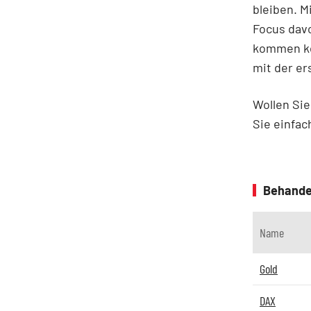
bleiben. M
Focus davo
kommen kö
mit der e
Wollen Sie
Sie einfa
Behande
Name
Gold
DAX