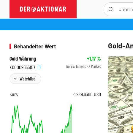
Gold-An
Behandelter Wert
Gold Währung
+1,17
%
Börse:
Infront FX Market
XC0009655157
Watchlist
Kurs
4.289,6300
USD