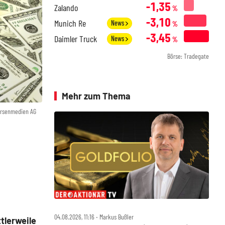
-1,35
Zalando
%
-3,10
Munich Re
News
%
-3,45
Daimler Truck
News
%
Börse: Tradegate
Mehr zum Thema
örsenmedien AG
04.08.2026, 11:16 ‧ Markus Bußler
ttlerweile