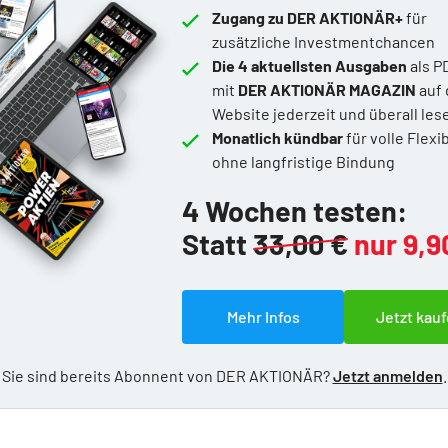
Zugang zu DER AKTIONÄR+
für
zusätzliche Investmentchancen
Die 4 aktuellsten Ausgaben
als P
mit
DER AKTIONÄR MAGAZIN
auf 
Website jederzeit und überall les
Monatlich kündbar
für volle Flexib
ohne langfristige Bindung
4 Wochen testen:
Statt
33,00 €
nur 9,9
Mehr Infos
Jetzt kauf
Sie sind bereits Abonnent von DER AKTIONÄR?
Jetzt anmelden
.