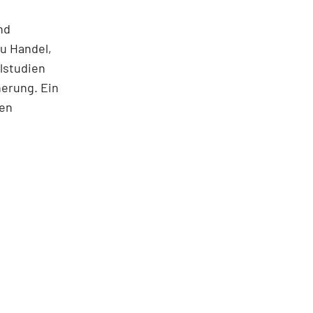
nd
u Handel,
lstudien
herung. Ein
nen