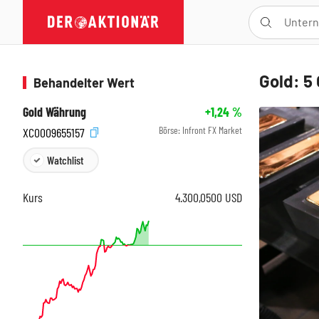
Gold: 5 
Behandelter Wert
Gold Währung
+1,24
%
Börse:
Infront FX Market
XC0009655157
Watchlist
Kurs
4.300,0500
USD