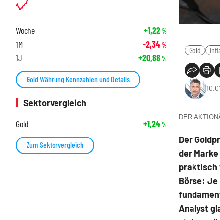
Woche
+1,22
%
1M
-2,34
%
Gold
Infl
1J
+20,88
%
Gold Währung Kennzahlen und Details
10.0
Sektorvergleich
DER AKTIONÄR
Gold
+1,24
%
Der Goldpr
Zum Sektorvergleich
der Marke 
praktisch 
Börse: Je 
fundamenta
Analyst gl