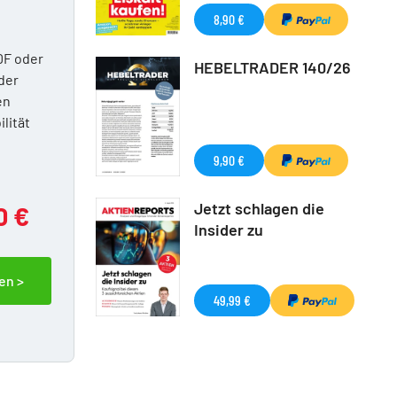
8,90 €
DF oder
HEBELTRADER 140/26
der
en
ilität
9,90 €
Jetzt schlagen die
0 €
Insider zu
en >
49,99 €