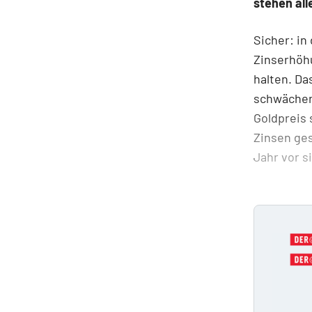
stehen all
Sicher: i
Zinserhöh
halten. Da
schwächer,
Goldpreis 
Zinsen ges
Jahr vor s