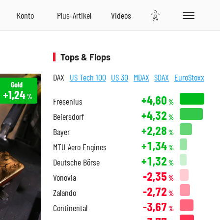
Tops & Flops
DAX
US Tech 100
US 30
MDAX
SDAX
EuroStoxx
Gold
+1,24
%
+4,60
Fresenius
%
+4,32
Beiersdorf
%
+2,28
Bayer
%
+1,34
MTU Aero Engines
%
+1,32
Deutsche Börse
%
-2,35
Vonovia
%
-2,72
Zalando
%
-3,67
Continental
%