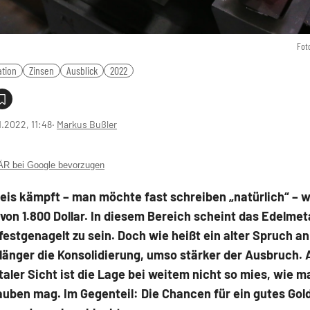
Fot
ation
Zinsen
Ausblick
2022
1.2022, 11:48
‧
Markus Bußler
 bei Google bevorzugen
eis kämpft – man möchte fast schreiben „natürlich“ – w
von 1.800 Dollar. In diesem Bereich scheint das Edelmeta
festgenagelt zu sein. Doch wie heißt ein alter Spruch an
länger die Konsolidierung, umso stärker der Ausbruch. 
ler Sicht ist die Lage bei weitem nicht so mies, wie 
auben mag. Im Gegenteil: Die Chancen für ein gutes Gol