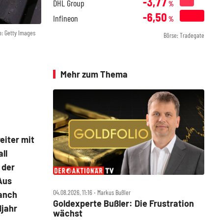
-3,77
DHL Group
%
-6,50
Infineon
%
o: Getty Images
Börse: Tradegate
Mehr zum Thema
eiter mit
ll
 der
Aus
04.08.2026, 11:16 ‧ Markus Bußler
manch
Goldexperte Bußler: Die Frustration
djahr
wächst