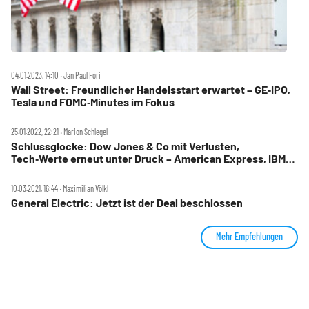
04.01.2023, 14:10 ‧ Jan Paul Fóri
Wall Street: Freundlicher Handelsstart erwartet – GE‑IPO,
Tesla und FOMC‑Minutes im Fokus
25.01.2022, 22:21 ‧ Marion Schlegel
Schlussglocke: Dow Jones & Co mit Verlusten,
Tech‑Werte erneut unter Druck – American Express, IBM
und Chevron stark, Netflix und Nividia kräftig im Minus
10.03.2021, 16:44 ‧ Maximilian Völkl
General Electric: Jetzt ist der Deal beschlossen
Mehr Empfehlungen