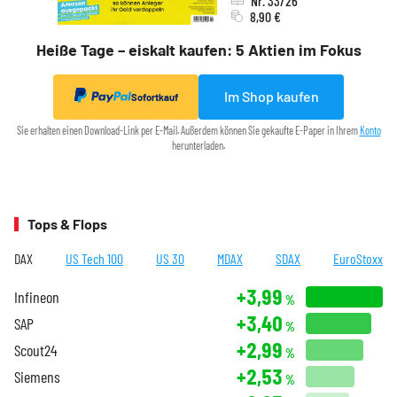
Nr. 33/26
8,90 €
Heiße Tage – eiskalt kaufen: 5 Aktien im Fokus
Im Shop kaufen
Sofortkauf
Sie erhalten einen Download-Link per E-Mail. Außerdem können Sie gekaufte E-Paper in Ihrem
Konto
herunterladen.
Tops & Flops
DAX
US Tech 100
US 30
MDAX
SDAX
EuroStoxx
+3,99
Infineon
%
+3,40
SAP
%
+2,99
Scout24
%
+2,53
Siemens
%