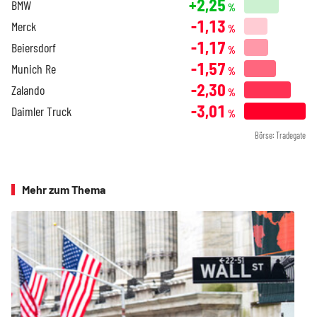
+2,25
BMW
%
-1,13
Merck
%
-1,17
Beiersdorf
%
-1,57
Munich Re
%
-2,30
Zalando
%
-3,01
Daimler Truck
%
Börse: Tradegate
Mehr zum Thema