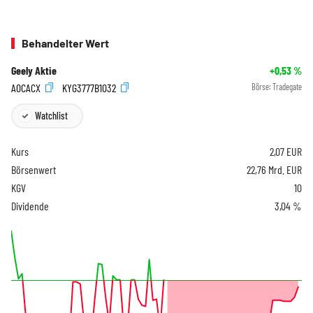
Behandelter Wert
Geely Aktie
+0,53
%
A0CACX
KYG3777B1032
Börse:
Tradegate
Watchlist
Kurs
2,07
EUR
Börsenwert
22,76 Mrd. EUR
KGV
10
Dividende
3,04 %