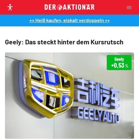
++ Heiß kaufen, eiskalt verdoppeln ++
Geely: Das steckt hinter dem Kursrutsch
Geely
+0,53
%