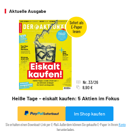
Aktuelle Ausgabe
Nr. 33/26
8,90 €
Heiße Tage – eiskalt kaufen: 5 Aktien im Fokus
Im Shop kaufen
Sofortkauf
Sie erhalten einen Download-Link per E-Mail. Außerdem können Sie gekaufte E-Paper in Ihrem
Konto
herunterladen.