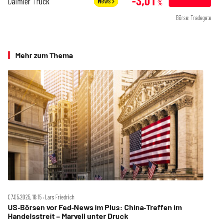
-3,01
Daimler Truck
News
%
Börse: Tradegate
Mehr zum Thema
07.05.2025, 16:15 ‧ Lars Friedrich
US‑Börsen vor Fed‑News im Plus: China‑Treffen im
Handelsstreit – Marvell unter Druck