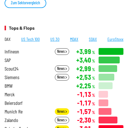
Zum Sektorvergleich
Tops & Flops
DAX
US Tech 100
US 30
MDAX
SDAX
EuroStoxx
+3,99
Infineon
News
%
+3,40
SAP
%
+2,99
Scout24
News
%
+2,53
Siemens
News
%
+2,25
BMW
%
-1,13
Merck
%
-1,17
Beiersdorf
%
-1,57
Munich Re
News
%
-2,30
Zalando
News
%