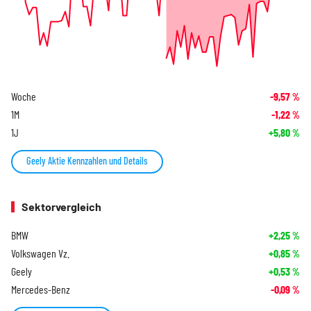
Woche
-9,57
%
1M
-1,22
%
1J
+5,80
%
Geely Aktie Kennzahlen und Details
Sektorvergleich
BMW
+2,25
%
Volkswagen Vz.
+0,85
%
Geely
+0,53
%
Mercedes-Benz
-0,09
%