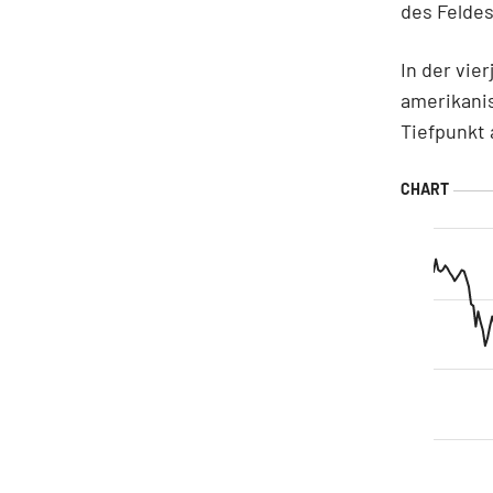
des Felde
In der vie
amerikani
Tiefpunkt 