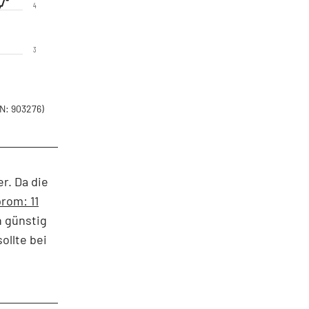
4
3
N: 903276)
r. Da die
rom: 11
n günstig
ollte bei