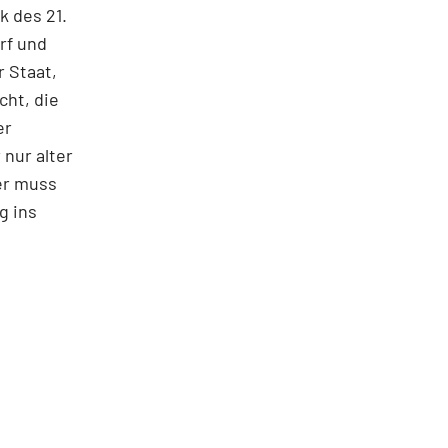
k des 21.
rf und
 Staat,
ht, die
er
 nur alter
er muss
g ins