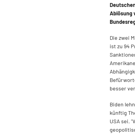
Deutschen 
Ablösung 
Bundesreg
Die zwei M
ist zu 94 
Sanktione
Amerikane
Abhängigke
Befürworte
besser ver
Biden lehn
künftig T
USA sei. "
geopolitis