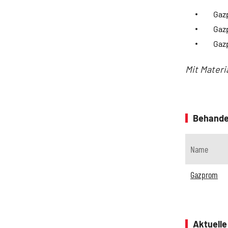
Gazp
Gaz
Gaz
Mit Materi
Behande
Name
Gazprom
Aktuell