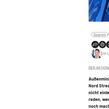
Gazprom
28.1
DER AKTIONÄR
Außenminis
Nord Stre
nicht einl
reden, wen
noch mache