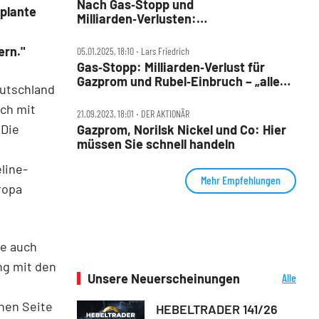
Nach Gas‑Stopp und
eplante
Milliarden‑Verlusten:
Massen‑Entlassungen bei Gazprom
dern."
05.01.2025, 18:10 ‧ Lars Friedrich
Gas‑Stopp: Milliarden‑Verlust für
Gazprom und Rubel‑Einbruch – „alles
eutschland
wird gut“
och mit
21.09.2023, 18:01 ‧ DER AKTIONÄR
 Die
Gazprom, Norilsk Nickel und Co: Hier
müssen Sie schnell handeln
line-
Mehr Empfehlungen
ropa
de auch
ng mit den
Unsere Neuerscheinungen
Alle
Neuerscheinungen
hen Seite
HEBELTRADER 141/26