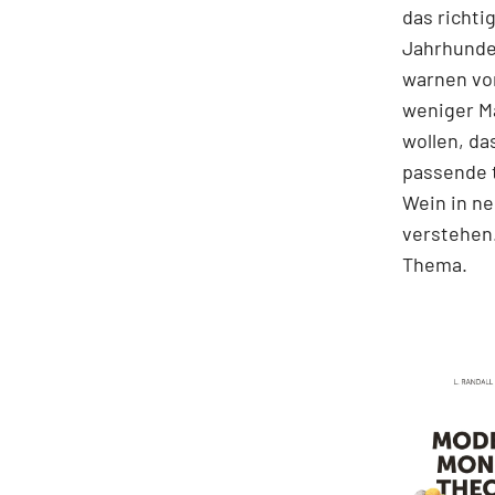
das richti
Jahrhunder
warnen vor
weniger M
wollen, da
passende t
Wein in ne
verstehen.
Thema.