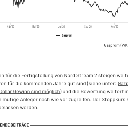
Mär '20
Mai '20
Jul '20
Sep '20
Nov '20
Gazprom
Gazprom
(WK
n für die Fertigstellung von Nord Stream 2 steigen weite
ven für die kommenden Jahre gut sind (siehe unter:
Gazp
 Dollar Gewinn sind möglich
) und die Bewertung weiterhi
n mutige Anleger nach wie vor zugreifen. Der Stoppkurs s
 belassen werden.