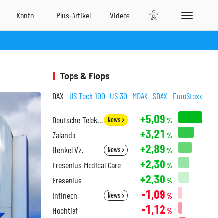
Tops & Flops
DAX
US Tech 100
US 30
MDAX
SDAX
EuroStoxx
+5,09
Deutsche Telekom
News
%
+3,21
Zalando
%
+2,89
Henkel Vz.
News
%
+2,30
Fresenius Medical Care
%
+2,30
Fresenius
%
-1,09
Infineon
News
%
-1,12
Hochtief
%