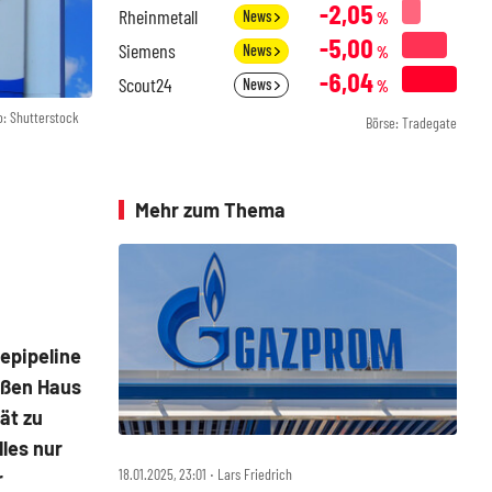
-2,05
Rheinmetall
News
%
-5,00
Siemens
News
%
-6,04
Scout24
News
%
o: Shutterstock
Börse: Tradegate
Mehr zum Thema
epipeline
ißen Haus
ät zu
les nur
18.01.2025, 23:01 ‧ Lars Friedrich
r