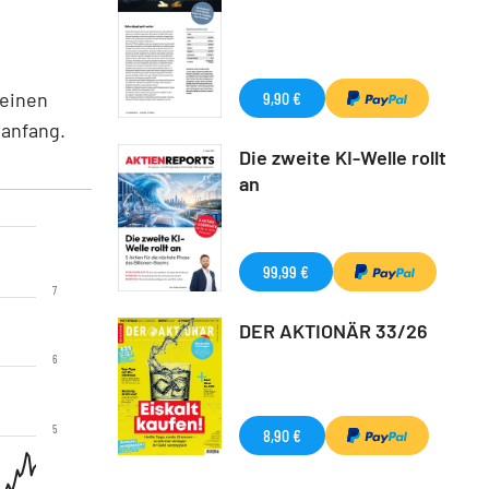
 einen
9,90 €
uanfang.
Die zweite KI-Welle rollt
an
99,99 €
7
DER AKTIONÄR 33/26
6
5
8,90 €