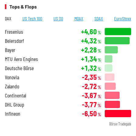
Tops & Flops
DAX
US Tech 100
US 30
MDAX
SDAX
EuroStoxx
+4,60
Fresenius
%
+4,32
Beiersdorf
%
+2,28
Bayer
%
+1,34
MTU Aero Engines
%
+1,32
Deutsche Börse
%
-2,35
Vonovia
%
-2,72
Zalando
%
-3,67
Continental
%
-3,77
DHL Group
%
-6,50
Infineon
%
Börse: Tradegate