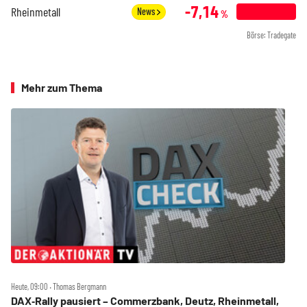
-7,14
Rheinmetall
News
%
Börse: Tradegate
Mehr zum Thema
Heute, 09:00 ‧ Thomas Bergmann
DAX‑Rally pausiert – Commerzbank, Deutz, Rheinmetall,