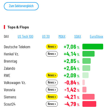
Zum Sektorvergleich
Tops & Flops
DAX
US Tech 100
US 30
MDAX
SDAX
EuroStoxx
+7,06
Deutsche Telekom
News
%
+4,14
Henkel Vz.
News
%
+2,85
Brenntag
%
+2,64
Zalando
%
+2,09
RWE
News
%
-0,84
Volkswagen Vz.
News
%
-1,42
Vonovia
News
%
-4,21
Siemens
News
%
-4,79
Scout24
News
%