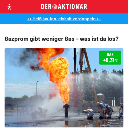
++ Heiß kaufen, eiskalt verdoppeln ++
Gazprom gibt weniger Gas – was ist da los?
DAX
+0,31
%