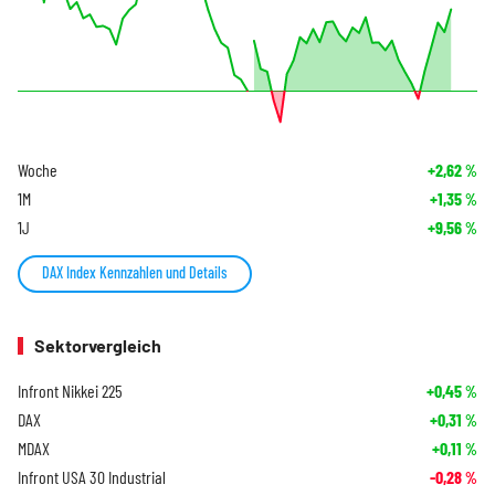
Woche
+2,62
%
1M
+1,35
%
1J
+9,56
%
DAX Index Kennzahlen und Details
Sektorvergleich
Infront Nikkei 225
+0,45
%
DAX
+0,31
%
MDAX
+0,11
%
Infront USA 30 Industrial
-0,28
%