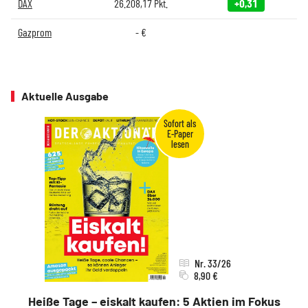
DAX
26.208,17
Pkt.
+0,31
Gazprom
-
€
Aktuelle Ausgabe
Nr. 33/26
8,90 €
Heiße Tage – eiskalt kaufen: 5 Aktien im Fokus