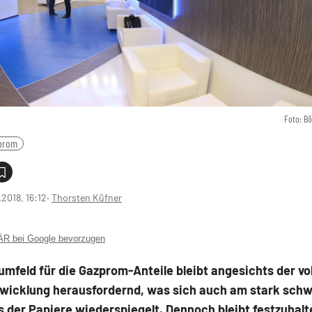
Foto: B
prom
.2018, 16:12
‧
Thorsten Küfner
 bei Google bevorzugen
mfeld für die Gazprom-Anteile bleibt angesichts der vol
twicklung herausfordernd, was sich auch am stark sc
 der Papiere wiederspiegelt. Dennoch bleibt festzuhalt