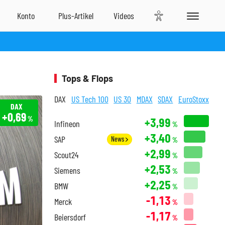
Tops & Flops
DAX
US Tech 100
US 30
MDAX
SDAX
EuroStoxx
DAX
+0,69
%
+3,99
Infineon
%
+3,40
SAP
News
%
+2,99
Scout24
%
+2,53
Siemens
%
+2,25
BMW
%
-1,13
Merck
%
-1,17
Beiersdorf
%