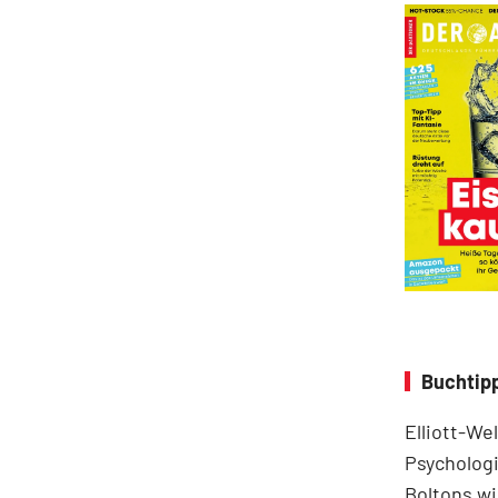
Buchtipp
Elliott-We
Psychologi
Boltons wi