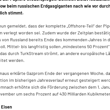
low beim russischen Erdgasgiganten nach wie vor durc
lich stimmt.
un gemeldet, dass der komplette „Offshore-Teil“ der Pip
 verlegt worden sei. Zudem wurde der Zeitplan bestäti
s von Russland bereits Ende des kommenden Jahres in d
oll. Mittel- bis langfristig sollen „mindestens 50 Prozent
 das durch TurkStream strömt, an andere europäische L
itet werden.
inaus erklärte Gazprom Ende der vergangenen Woche, da
tion im bisherigen Jahresverlauf erneut gesteigert wer
emnach erhöhte sich die Förderung zwischen dem 1. Jan
ovember um sechs Prozent auf 430 Milliarden Kubikmeter
 Eisen