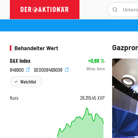
Gazprom
Behandelter Wert
DAX Index
+0,69
%
Börse:
Xetra
846900
DE0008469008
Watchlist
Kurs
26.319,45
XXP