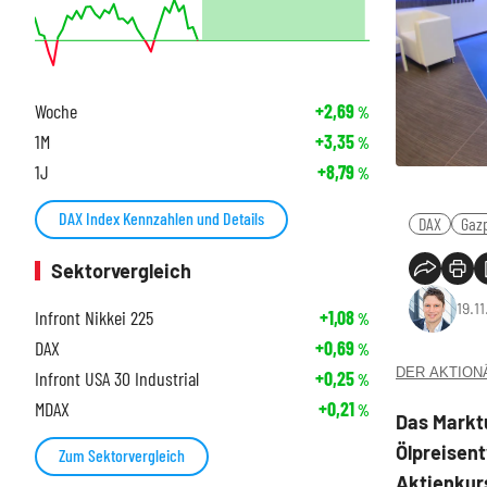
Woche
+2,69
%
1M
+3,35
%
1J
+8,79
%
DAX Index Kennzahlen und Details
DAX
Gaz
Sektorvergleich
19.11
Infront Nikkei 225
+1,08
%
DAX
+0,69
%
DER AKTIONÄR
Infront USA 30 Industrial
+0,25
%
MDAX
+0,21
%
Das Marktu
Ölpreisen
Zum Sektorvergleich
Aktienkurs