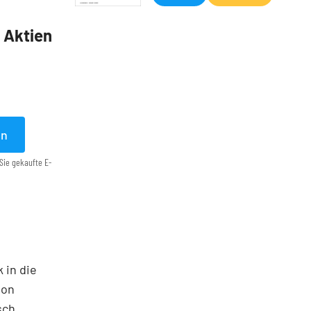
5 Aktien
en
Sie gekaufte E-
 in die
ton
sch