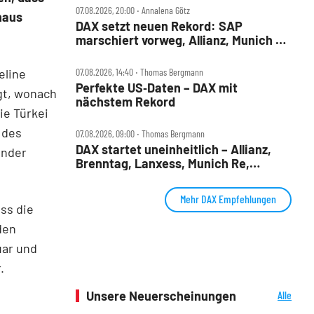
07.08.2026, 20:00 ‧ Annalena Götz
haus
DAX setzt neuen Rekord: SAP
marschiert vorweg, Allianz, Munich Re
& Daimler Truck patzen
eline
07.08.2026, 14:40 ‧ Thomas Bergmann
Perfekte US‑Daten – DAX mit
gt, wonach
nächstem Rekord
ie Türkei
“ des
07.08.2026, 09:00 ‧ Thomas Bergmann
DAX startet uneinheitlich – Allianz,
änder
Brenntag, Lanxess, Munich Re,
Porsche SE, SUSS MicroTec im Check
Mehr DAX Empfehlungen
ss die
den
uar und
.
Unsere Neuerscheinungen
Alle
Neuerscheinungen