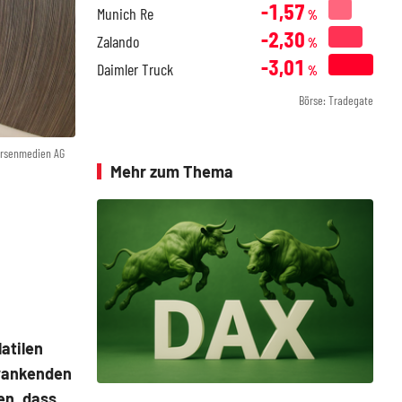
-1,57
Munich Re
%
-2,30
Zalando
%
-3,01
Daimler Truck
%
Börse: Tradegate
örsenmedien AG
Mehr zum Thema
atilen
hwankenden
en, dass