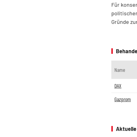
Für konser
politische
Gründe zur
Behande
Name
DAX
Gazprom
Aktuell