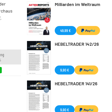
der
Milliarden im Weltraum
urchaus
f
.
49,99 €
HEBELTRADER 142/26
ung
%
9,90 €
HEBELTRADER 141/26
9,90 €