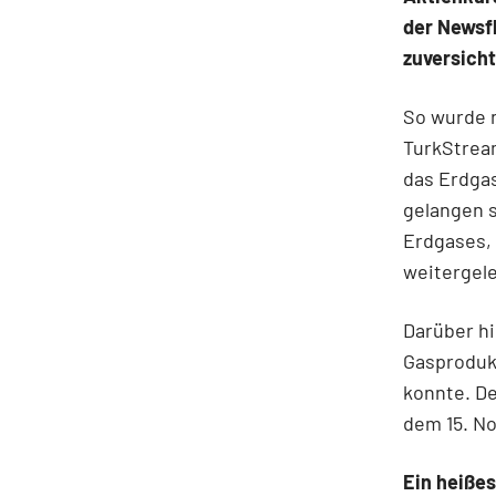
der Newsf
zuversicht
So wurde n
TurkStream
das Erdga
gelangen s
Erdgases,
weitergele
Darüber h
Gasproduk
konnte. D
dem 15. N
Ein heißes