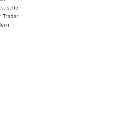
aktische
 Trader,
dern