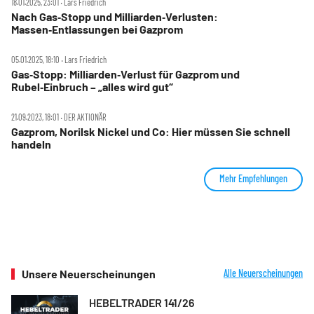
18.01.2025, 23:01 ‧ Lars Friedrich
Nach Gas‑Stopp und Milliarden‑Verlusten:
Massen‑Entlassungen bei Gazprom
05.01.2025, 18:10 ‧ Lars Friedrich
Gas‑Stopp: Milliarden‑Verlust für Gazprom und
Rubel‑Einbruch – „alles wird gut“
21.09.2023, 18:01 ‧ DER AKTIONÄR
Gazprom, Norilsk Nickel und Co: Hier müssen Sie schnell
handeln
Mehr Empfehlungen
Unsere Neuerscheinungen
Alle Neuerscheinungen
HEBELTRADER 141/26