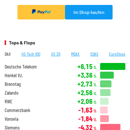
Im Shop kaufen
Tops & Flops
DAX
US Tech 100
US 30
MDAX
SDAX
EuroStoxx
+6,15
Deutsche Telekom
%
+3,36
Henkel Vz.
%
+2,73
Brenntag
%
+2,56
Zalando
%
+2,06
RWE
%
-1,63
Commerzbank
%
-1,84
Vonovia
%
-4,32
Siemens
%