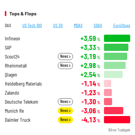
Tops & Flops
DAX
US Tech 100
US 30
MDAX
SDAX
EuroStoxx
+3,59
Infineon
%
+3,33
SAP
%
+3,19
Scout24
News
%
+2,98
Rheinmetall
News
%
+2,54
Qiagen
%
-1,14
Heidelberg Materials
%
-1,23
Zalando
%
-1,30
Deutsche Telekom
News
%
-3,06
Munich Re
News
%
-4,13
Daimler Truck
News
%
Börse: Tradegate