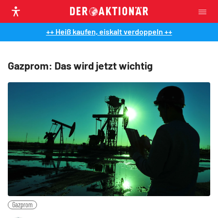
++ Heiß kaufen, eiskalt verdoppeln ++
Gazprom: Das wird jetzt wichtig
Gazprom