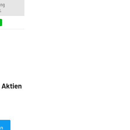
ung
%
5 Aktien
en