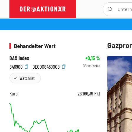
Gazprom
Behandelter Wert
DAX Index
+0,15
%
Börse:
Xetra
846900
DE0008469008
Watchlist
Kurs
26.166,39
Pkt