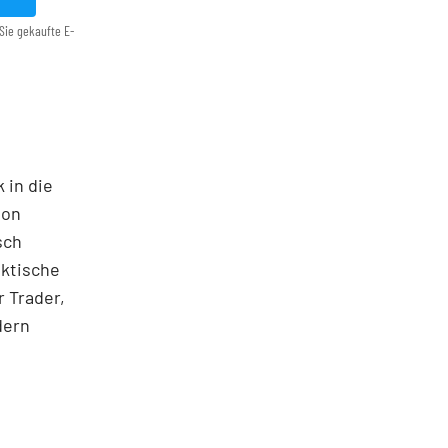
Sie gekaufte E-
 in die
ton
sch
aktische
 Trader,
dern