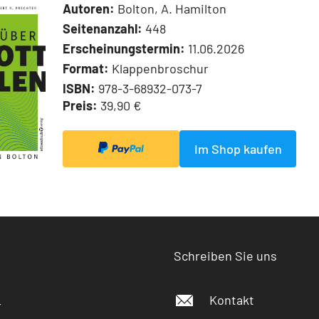
Autoren:
Bolton, A. Hamilton
Seitenanzahl:
448
Erscheinungstermin:
11.06.2026
Format:
Klappenbroschur
ISBN:
978-3-68932-073-7
Preis:
39,90 €
Im Shop kaufen
Schreiben Sie uns
Kontakt
r