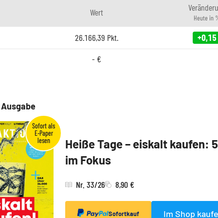
Veränder
Wert
Heute in 
26.166,39
Pkt.
+0,15
-
€
e Ausgabe
Heiße Tage – eiskalt kaufen: 
im Fokus
Nr. 33/26
8,90 €
Im Shop kauf
Sofortkauf