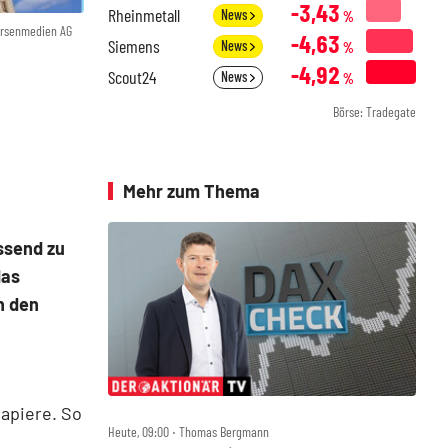
-3,43
Rheinmetall
News
%
örsenmedien AG
-4,63
Siemens
News
%
-4,92
Scout24
News
%
Börse: Tradegate
Mehr zum Thema
ssend zu
das
n den
apiere. So
Heute, 09:00 ‧ Thomas Bergmann