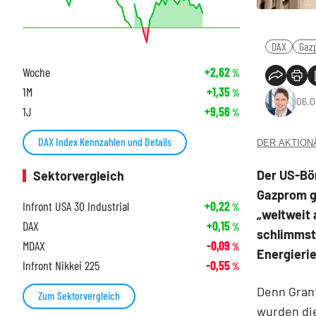
DAX
Gaz
Woche
+2,62
%
1M
+1,35
%
06.0
1J
+9,56
%
DAX Index Kennzahlen und Details
DER AKTIONÄR
Der US-Bö
Sektorvergleich
Gazprom g
Infront USA 30 Industrial
+0,22
%
„weltweit
DAX
+0,15
%
schlimmste
MDAX
-0,09
%
Energierie
Infront Nikkei 225
-0,55
%
Denn Gran
Zum Sektorvergleich
wurden di