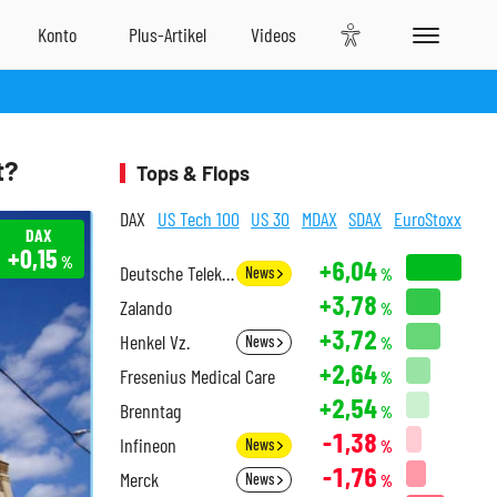
t?
Tops & Flops
DAX
US Tech 100
US 30
MDAX
SDAX
EuroStoxx
DAX
+0,15
%
+6,04
Deutsche Telekom
News
%
+3,78
Zalando
%
+3,72
Henkel Vz.
News
%
+2,64
Fresenius Medical Care
%
+2,54
Brenntag
%
-1,38
Infineon
News
%
-1,76
Merck
News
%