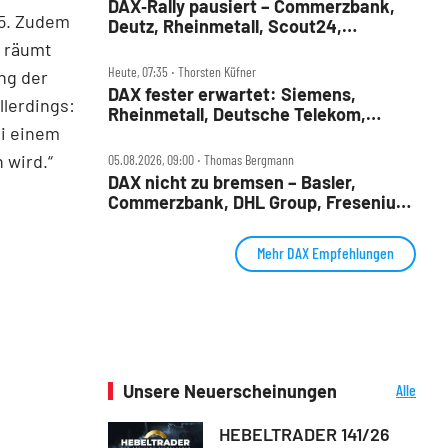
DAX‑Rally pausiert – Commerzbank,
,5. Zudem
Deutz, Rheinmetall, Scout24,
Siemens, SUSS, United Internet im
t räumt
Check
Heute, 07:35 ‧ Thorsten Küfner
ng der
DAX fester erwartet: Siemens,
lerdings:
Rheinmetall, Deutsche Telekom,
ei einem
Merck und Commerzbank im Fokus
 wird.“
05.08.2026, 09:00 ‧ Thomas Bergmann
DAX nicht zu bremsen – Basler,
Commerzbank, DHL Group, Fresenius,
Infineon, Vonovia im Check
Mehr DAX Empfehlungen
Unsere Neuerscheinungen
Alle
Neuerscheinungen
HEBELTRADER 141/26