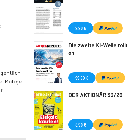
G
9,90 €
Die zweite KI-Welle rollt
an
gentlich
99,99 €
e. Mutige
ür
DER AKTIONÄR 33/26
8,90 €