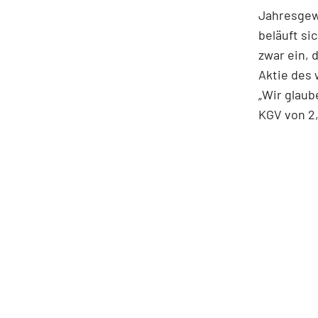
Jahresgewi
beläuft si
zwar ein, 
Aktie des
„Wir glaub
KGV von 2,