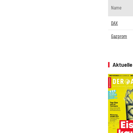
Name
DAX
Gazprom
Aktuell