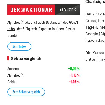
Chartsigna
Bei 270 de
Cross) ber
Alphabet (A) Aktie ist auch Bestandteil des
GAFAM
Tage-Linie
Index
, der 5 Digitech-Giganten in einem Basket
Google (Al
bündelt.
haben das 
Zum Index
Die Kurss
Sektorvergleich
unten. Im 
Amazon
+0,06
%
Alphabet (A)
-1,15
%
Baidu
-1,98
%
Zum Sektorvergleich