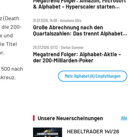
Megatrend Folger: Amazon, Microsoft
& Alphabet – Hyperscaler starten
wieder durch
z (Death
31.07.2026, 14:08 ‧ Annalena Götz
 die 200-
Große Abrechnung nach den
Quartalszahlen: Das trennt Alphabet
ix und
von Amazon und Microsoft
e Titel
26.07.2026, 07:12 ‧ Stefan Sommer
r.
Megatrend Folger: Alphabet‑Aktie –
der 200‑Milliarden‑Poker
 500 nach
Mehr Alphabet (A) Empfehlungen
skreuz.
Unsere Neuerscheinungen
Alle
Neuerscheinungen
HEBELTRADER 141/26