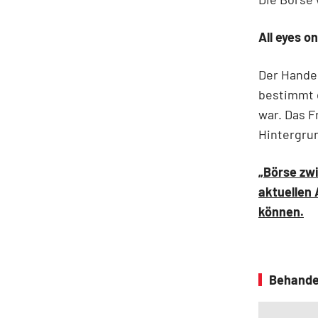
All eyes o
Der Handel
bestimmt d
war. Das F
Hintergru
„Börse zw
aktuellen
können.
Behande