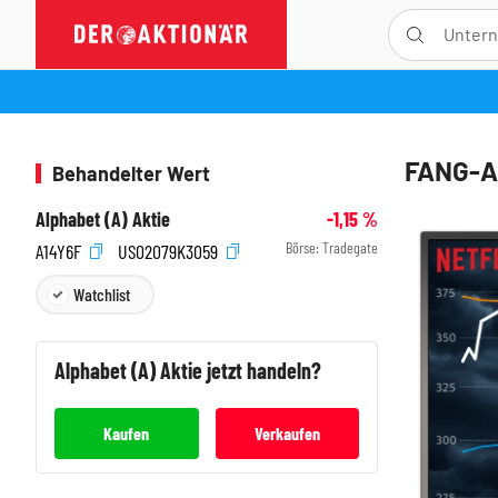
FANG-Ak
Behandelter Wert
Alphabet (A) Aktie
-1,15
%
Börse:
Tradegate
A14Y6F
US02079K3059
Watchlist
Alphabet (A)
Aktie jetzt handeln?
Kaufen
Verkaufen