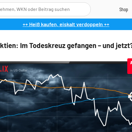
++ Heiß kaufen, eiskalt verdoppeln ++
tien: Im Todeskreuz gefangen – und jetzt
A