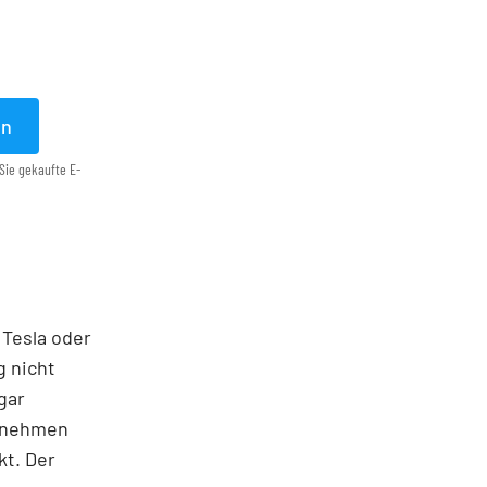
en
Sie gekaufte E-
 Tesla oder
g nicht
gar
ernehmen
kt. Der