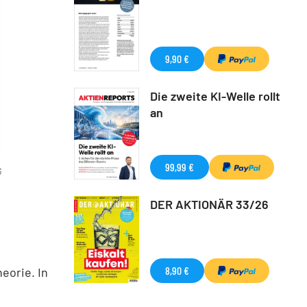
9,90 €
Die zweite KI-Welle rollt
an
99,99 €
G
DER AKTIONÄR 33/26
8,90 €
eorie. In