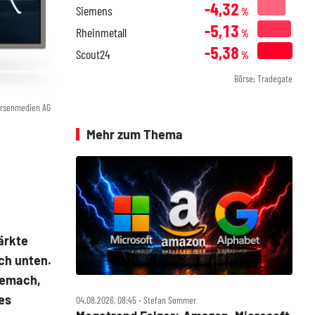
-4,32
Siemens
%
-5,13
Rheinmetall
%
-5,38
Scout24
%
Börse: Tradegate
örsenmedien AG
Mehr zum Thema
ärkte
ch unten.
gemach,
es
04.08.2026, 08:45 ‧ Stefan Sommer