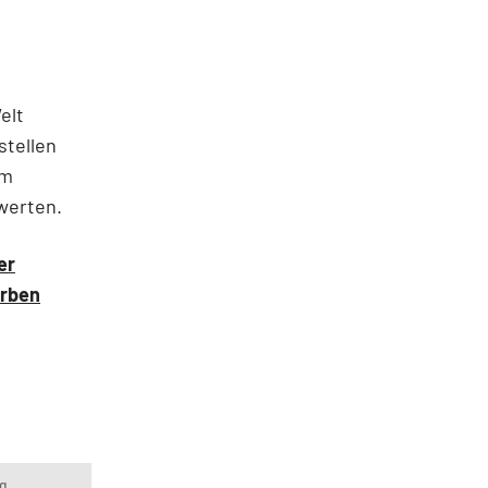
elt
stellen
em
werten.
er
erben
g