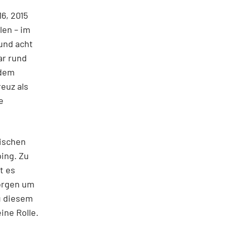
6, 2015
len – im
und acht
ar rund
zdem
euz als
e
wischen
ing. Zu
t es
Sorgen um
u diesem
ine Rolle.