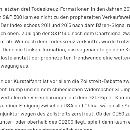
n letzten drei Todeskreuz-Formationen in den Jahren 201
m S&P 500 kam es nicht zu den prophezeiten Verkaufswel
 Der Index schoss 2011 und 2015 nach dem Bären-Signal r
ch oben. 2016 gab der S&P 500 nach dem Chartsignal zw
ent ab. Wer nach dem Todeskreuz verkaufte, wurde trot
. Denn die Umkehrformation, das sogenannte goldene Kr
 löste anstatt der prophezeiten Trendwende eine weiter
wegung aus.
an der Kurstalfahrt ist vor allem die Zollstreit-Debatte z
ent Trump und seinem chinesischen Widersacher Xi Jinp
verliefen die Vereinbarungen auf dem G20-Gipfel. Komm
 zu einer Einigung zwischen USA und China, wären alle 
njunktur wegen des Zollstreits zerstreut. Ob der GD50 z
unter- oder oberhalb des GD200 liegt, spielt dann kaum e
würde dann sehr wahrscheinlich steigen.