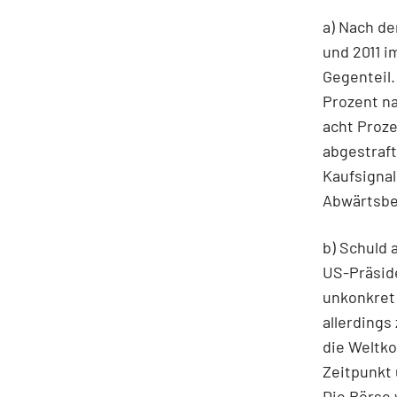
a) Nach de
und 2011 i
Gegenteil.
Prozent na
acht Proz
abgestraft
Kaufsignal
Abwärtsbe
b) Schuld 
US-Präsid
unkonkret 
allerdings
die Weltko
Zeitpunkt 
Die Börse 