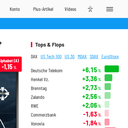
?
Tops & Flops
DAX
US Tech 100
US 30
MDAX
SDAX
EuroStoxx
lphabet (A)
-1,15
%
+6,15
Deutsche Telekom
%
+3,36
Henkel Vz.
%
+2,73
Brenntag
%
+2,56
Zalando
%
+2,06
RWE
%
-1,63
Commerzbank
%
-1,84
Vonovia
%