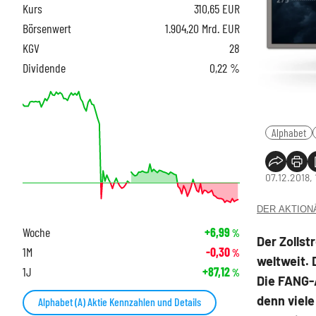
Kurs
310,65
EUR
Börsenwert
1.904,20 Mrd. EUR
KGV
28
Dividende
0,22 %
Alphabet
07.12.2018, 
DER AKTIONÄR
Woche
+6,99
%
Der Zollst
1M
-0,30
%
weltweit.
1J
+87,12
%
Die FANG-
denn viele
Alphabet (A) Aktie Kennzahlen und Details