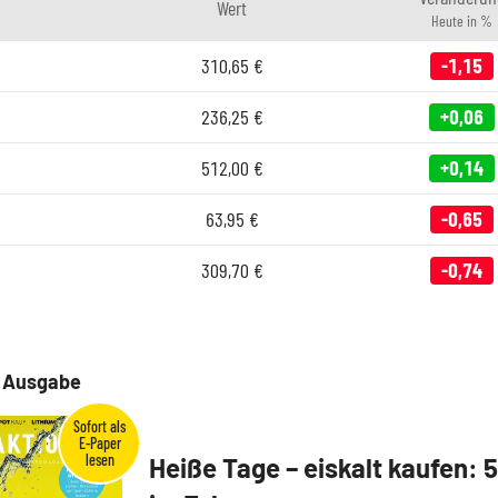
Wert
Heute in %
310,65
€
-1,15
236,25
€
+0,06
512,00
€
+0,14
63,95
€
-0,65
309,70
€
-0,74
e Ausgabe
Heiße Tage – eiskalt kaufen: 