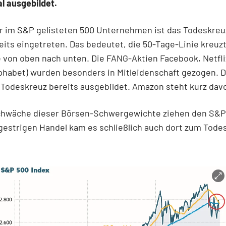
l ausgebildet.
r im S&P gelisteten 500 Unternehmen ist das Todeskreu
eits eingetreten. Das bedeutet, die 50-Tage-Linie kreuzt
 von oben nach unten. Die FANG-Aktien Facebook, Netfl
phabet) wurden besonders in Mitleidenschaft gezogen. Di
Todeskreuz bereits ausgebildet. Amazon steht kurz davo
chwäche dieser Börsen-Schwergewichte ziehen den S&P
gestrigen Handel kam es schließlich auch dort zum Tode