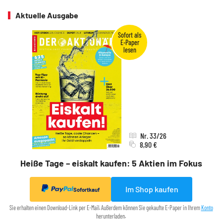
Aktuelle Ausgabe
Nr. 33/26
8,90 €
Heiße Tage – eiskalt kaufen: 5 Aktien im Fokus
Im Shop kaufen
Sofortkauf
Sie erhalten einen Download-Link per E-Mail. Außerdem können Sie gekaufte E-Paper in Ihrem
Konto
herunterladen.