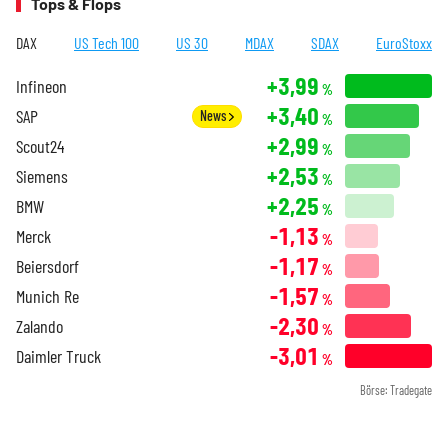
Tops & Flops
DAX
US Tech 100
US 30
MDAX
SDAX
EuroStoxx
+3,99
Infineon
%
+3,40
SAP
News
%
+2,99
Scout24
%
+2,53
Siemens
%
+2,25
BMW
%
-1,13
Merck
%
-1,17
Beiersdorf
%
-1,57
Munich Re
%
-2,30
Zalando
%
-3,01
Daimler Truck
%
Börse: Tradegate