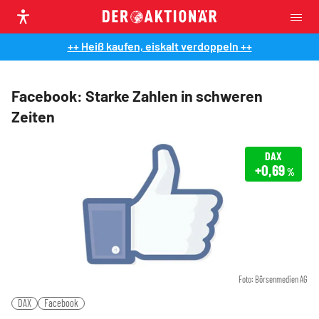
++ Heiß kaufen, eiskalt verdoppeln ++
Facebook: Starke Zahlen in schweren
Zeiten
DAX
+0,69
%
Foto: Börsenmedien AG
DAX
Facebook