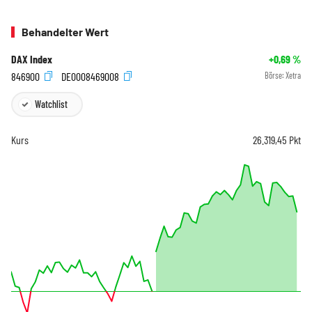
Behandelter Wert
DAX Index
+0,69
%
846900
DE0008469008
Börse:
Xetra
Watchlist
Kurs
26.319,45
Pkt