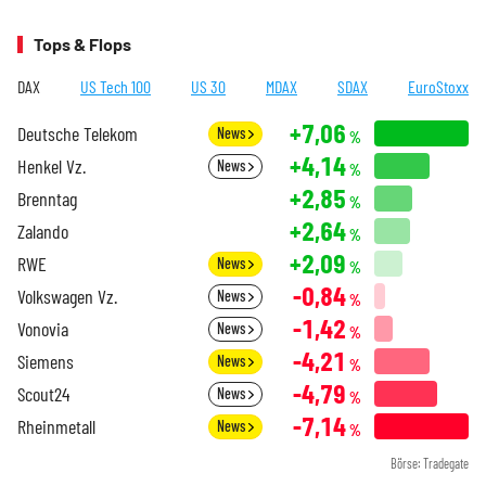
Tops & Flops
DAX
US Tech 100
US 30
MDAX
SDAX
EuroStoxx
+7,06
Deutsche Telekom
News
%
+4,14
Henkel Vz.
News
%
+2,85
Brenntag
%
+2,64
Zalando
%
+2,09
RWE
News
%
-0,84
Volkswagen Vz.
News
%
-1,42
Vonovia
News
%
-4,21
Siemens
News
%
-4,79
Scout24
News
%
-7,14
Rheinmetall
News
%
Börse: Tradegate