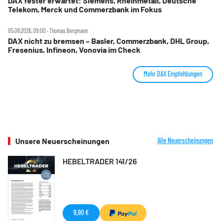
DAX fester erwartet: Siemens, Rheinmetall, Deutsche
Telekom, Merck und Commerzbank im Fokus
05.08.2026, 09:00 ‧ Thomas Bergmann
DAX nicht zu bremsen – Basler, Commerzbank, DHL Group,
Fresenius, Infineon, Vonovia im Check
Mehr DAX Empfehlungen
Unsere Neuerscheinungen
Alle Neuerscheinungen
HEBELTRADER 141/26
9,90 €