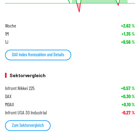
Woche
+2,62
%
1M
+1,35
%
1J
+9,56
%
DAX Index Kennzahlen und Details
Sektorvergleich
Infront Nikkei 225
+0,57
%
DAX
+0,30
%
MDAX
+0,10
%
Infront USA 30 Industrial
-0,27
%
Zum Sektorvergleich