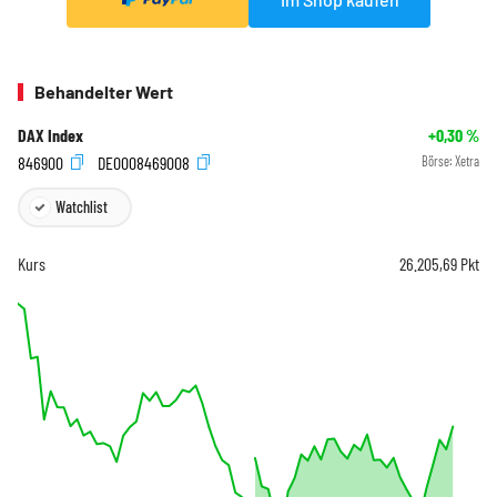
Behandelter Wert
DAX Index
+0,30
%
846900
DE0008469008
Börse:
Xetra
Watchlist
Kurs
26.205,69
Pkt