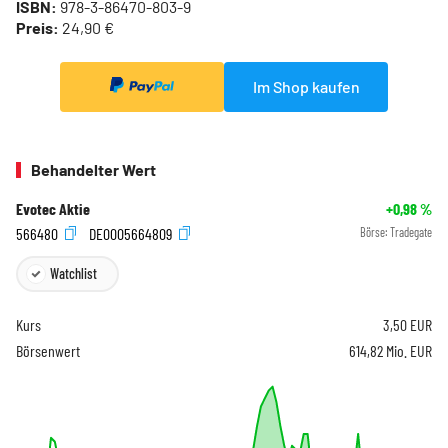
ISBN:
978-3-86470-803-9
Preis:
24,90 €
Im Shop kaufen
Behandelter Wert
Evotec Aktie
+0,98
%
566480
DE0005664809
Börse:
Tradegate
Watchlist
Kurs
3,50
EUR
Börsenwert
614,82 Mio. EUR