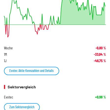
Woche
-0,80
%
1M
-33,04
%
1J
-46,75
%
Evotec Aktie Kennzahlen und Details
Sektorvergleich
Evotec
+0,98
%
Zum Sektorvergleich