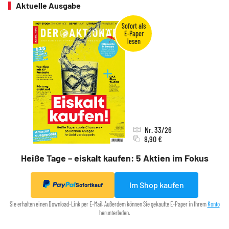
Aktuelle Ausgabe
Nr. 33/26
8,90 €
Heiße Tage – eiskalt kaufen: 5 Aktien im Fokus
Im Shop kaufen
Sofortkauf
Sie erhalten einen Download-Link per E-Mail. Außerdem können Sie gekaufte E-Paper in Ihrem
Konto
herunterladen.