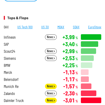
Tops & Flops
DAX
US Tech 100
US 30
MDAX
SDAX
EuroStoxx
+3,99
Infineon
News
%
+3,40
SAP
%
+2,99
Scout24
News
%
+2,53
Siemens
News
%
+2,25
BMW
%
-1,13
Merck
%
-1,17
Beiersdorf
%
-1,57
Munich Re
News
%
-2,30
Zalando
News
%
-3,01
Daimler Truck
News
%