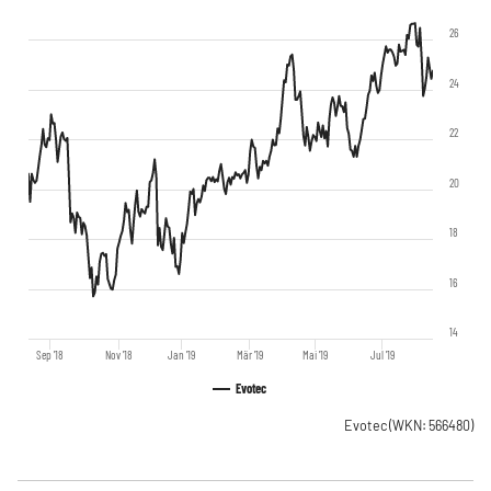
26
24
22
20
18
16
14
Sep '18
Nov '18
Jan '19
Mär '19
Mai '19
Jul '19
Evotec
Evotec
(WKN: 566480)