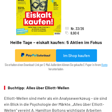
Nr. 33/26
8,90 €
Heiße Tage – eiskalt kaufen: 5 Aktien im Fokus
Im Shop kaufen
Sofortkauf
Sie erhalten einen Download-Link per E-Mail. Außerdem können Sie gekaufte E-Paper in Ihrem
Konto
herunterladen.
Buchtipp: Alles über Elliott-Wellen
Elliott-Wellen sind mehr als ein Analysewerkzeug – sie sind
ein Blick in die Psychologie der Märkte. „Alles über Elliott-
Wellen“ vereint A. Hamilton Boltons wichtigste Arbeiten