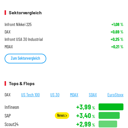
Sektorvergleich
Infront Nikkei 225
+1,08
%
DAX
+0,69
%
Infront USA 30 Industrial
+0,25
%
MDAX
+0,21
%
Zum Sektorvergleich
Tops & Flops
DAX
US Tech 100
US 30
MDAX
SDAX
EuroStoxx
+3,99
Infineon
%
+3,40
SAP
News
%
+2,99
Scout24
%