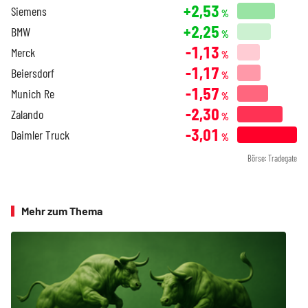
+2,53
Siemens
%
+2,25
BMW
%
-1,13
Merck
%
-1,17
Beiersdorf
%
-1,57
Munich Re
%
-2,30
Zalando
%
-3,01
Daimler Truck
%
Börse: Tradegate
Mehr zum Thema