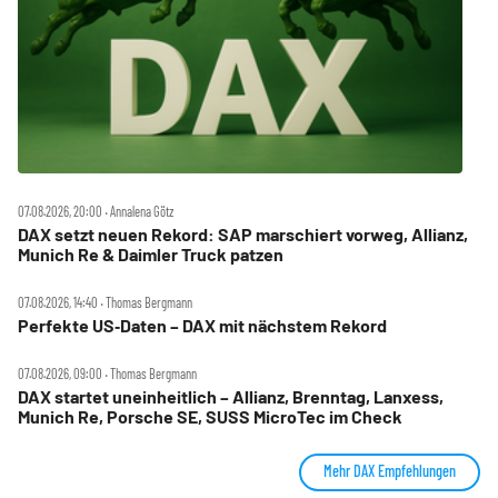
07.08.2026, 20:00 ‧ Annalena Götz
DAX setzt neuen Rekord: SAP marschiert vorweg, Allianz,
Munich Re & Daimler Truck patzen
07.08.2026, 14:40 ‧ Thomas Bergmann
Perfekte US‑Daten – DAX mit nächstem Rekord
07.08.2026, 09:00 ‧ Thomas Bergmann
DAX startet uneinheitlich – Allianz, Brenntag, Lanxess,
Munich Re, Porsche SE, SUSS MicroTec im Check
Mehr DAX Empfehlungen