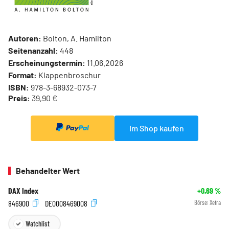
Autoren:
Bolton, A. Hamilton
Seitenanzahl:
448
Erscheinungstermin:
11.06.2026
Format:
Klappenbroschur
ISBN:
978-3-68932-073-7
Preis:
39,90 €
Im Shop kaufen
Behandelter Wert
DAX Index
+0,69
%
846900
DE0008469008
Börse:
Xetra
Watchlist