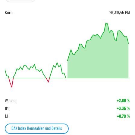
Kurs
26.319,45
Pkt
Woche
+2,69
%
1M
+3,35
%
1J
+8,79
%
DAX Index Kennzahlen und Details