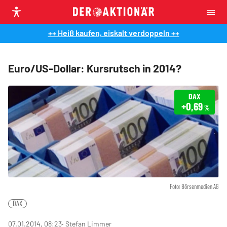
++ Heiß kaufen, eiskalt verdoppeln ++
Euro/US-Dollar: Kursrutsch in 2014?
DAX
+0,69
%
Foto: Börsenmedien AG
DAX
07.01.2014, 08:23
‧ Stefan Limmer