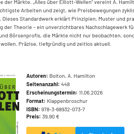
e der Märkte. „Alles über Elliott-Wellen“ vereint A. Hamil
chtigste Arbeiten und zeigt, wie Preisbewegungen zykli
 Dieses Standardwerk erklärt Prinzipien, Muster und pr
 der Theorie – ein unverzichtbares Nachschlagewerk für
und Börsenprofis, die Märkte nicht nur beobachten, son
wollen. Präzise, tiefgründig und zeitlos aktuell.
Autoren:
Bolton, A. Hamilton
Seitenanzahl:
448
Erscheinungstermin:
11.06.2026
Format:
Klappenbroschur
ISBN:
978-3-68932-073-7
Preis:
39,90 €