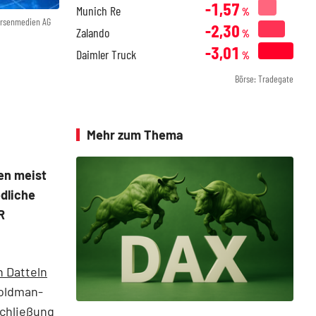
-1,57
Munich Re
%
örsenmedien AG
-2,30
Zalando
%
-3,01
Daimler Truck
%
Börse: Tradegate
Mehr zum Thema
en meist
edliche
R
n Datteln
Goldman-
Schließung