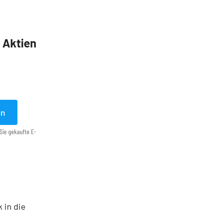
5 Aktien
en
Sie gekaufte E-
 in die