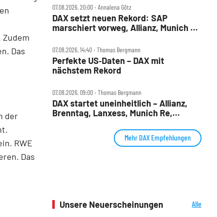
07.08.2026, 20:00 ‧ Annalena Götz
den
DAX setzt neuen Rekord: SAP
marschiert vorweg, Allianz, Munich Re
e. Zudem
& Daimler Truck patzen
en. Das
07.08.2026, 14:40 ‧ Thomas Bergmann
Perfekte US‑Daten – DAX mit
nächstem Rekord
07.08.2026, 09:00 ‧ Thomas Bergmann
DAX startet uneinheitlich – Allianz,
Brenntag, Lanxess, Munich Re,
h der
Porsche SE, SUSS MicroTec im Check
t.
Mehr DAX Empfehlungen
 ein. RWE
eren. Das
Unsere Neuerscheinungen
Alle
Neuerscheinungen