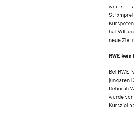
weiterer, 
Stromprei
Kurspotenz
hat Wilken
neue Ziel 
RWE kein 
Bei RWE is
jüngsten K
Deborah Wi
würde von 
Kursziel h