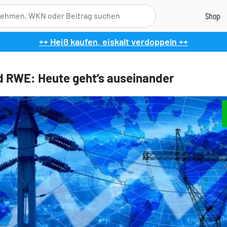
++ Heiß kaufen, eiskalt verdoppeln ++
d RWE: Heute geht’s auseinander