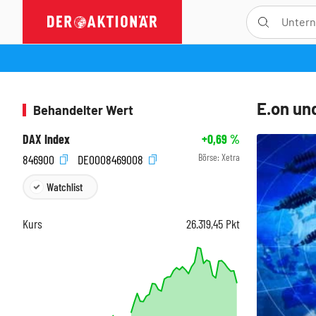
E.on un
Behandelter Wert
DAX Index
+0,69
%
Börse:
Xetra
846900
DE0008469008
Watchlist
Kurs
26.319,45
Pkt