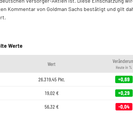
deutschen Versorger-Aktien ist. Diese Einschätzung wir
gen Kommentar von Goldman Sachs bestätigt und gilt da
rt.
lte Werte
Veränderu
Wert
Heute in %
26.319,45
Pkt.
+0,69
19,02
€
+0,29
56,32
€
-0,04