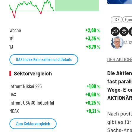
DAX
E.on
Woche
+2,69
%
1M
+3,35
%
13.1
1J
+8,79
%
DAX Index Kennzahlen und Details
DER AKTIONÄR
Die Aktie
Sektorvergleich
fast paral
Infront Nikkei 225
+1,08
%
Wege. E.o
DAX
+0,69
%
AKTIONÄR 
Infront USA 30 Industrial
+0,25
%
MDAX
+0,21
%
Nach posit
gibt es fü
Zum Sektorvergleich
Sachs-Anal