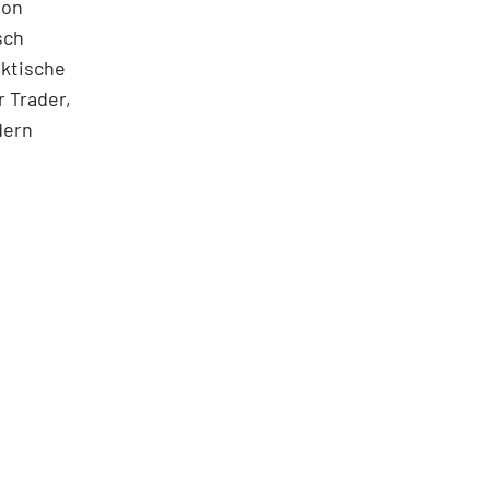
ton
sch
aktische
 Trader,
dern