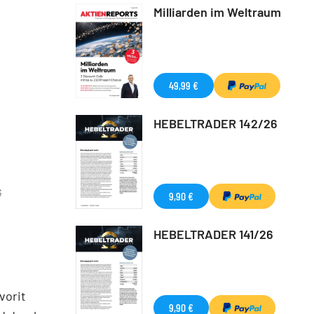
Milliarden im Weltraum
49,99 €
HEBELTRADER 142/26
G
9,90 €
HEBELTRADER 141/26
vorit
9,90 €