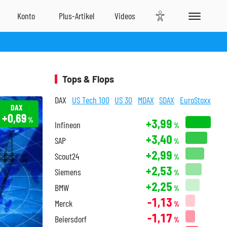
Tops & Flops
DAX
US Tech 100
US 30
MDAX
SDAX
EuroStoxx
DAX
+0,69
%
+3,99
Infineon
%
+3,40
SAP
%
+2,99
Scout24
%
+2,53
Siemens
%
+2,25
BMW
%
-1,13
Merck
%
-1,17
Beiersdorf
%