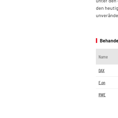
unter den 
den heuti
unverände
Behande
Name
DAX
E.on
RWE