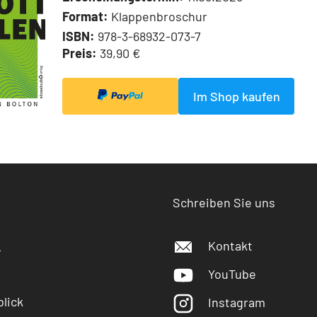
Format:
Klappenbroschur
ISBN:
978-3-68932-073-7
Preis:
39,90 €
Im Shop kaufen
Schreiben Sie uns
Kontakt
r
YouTube
lick
Instagram