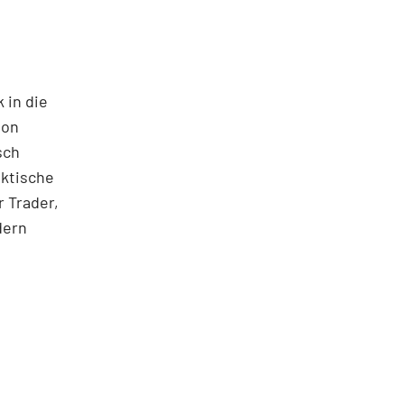
 in die
ton
sch
aktische
 Trader,
dern