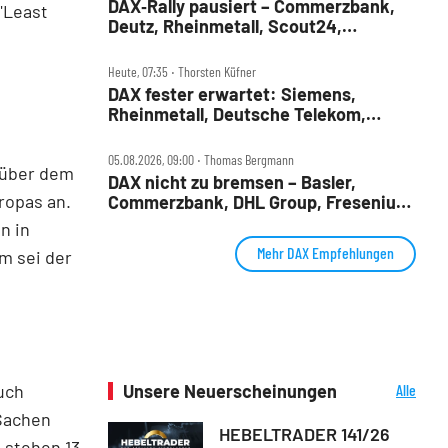
DAX‑Rally pausiert – Commerzbank,
"Least
Deutz, Rheinmetall, Scout24,
Siemens, SUSS, United Internet im
Check
Heute, 07:35 ‧ Thorsten Küfner
DAX fester erwartet: Siemens,
Rheinmetall, Deutsche Telekom,
Merck und Commerzbank im Fokus
05.08.2026, 09:00 ‧ Thomas Bergmann
nüber dem
DAX nicht zu bremsen – Basler,
ropas an.
Commerzbank, DHL Group, Fresenius,
Infineon, Vonovia im Check
n in
Mehr DAX Empfehlungen
m sei der
Unsere Neuerscheinungen
Alle
uch
Neuerscheinungen
 Sachen
HEBELTRADER 141/26
 stehen 13