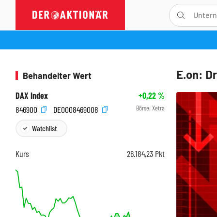
E.on: D
Behandelter Wert
DAX Index
+0,22
%
Börse:
Xetra
846900
DE0008469008
Watchlist
Kurs
26.184,23
Pkt