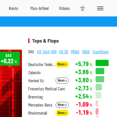
Tops & Flops
DAX
US Tech 100
US 30
MDAX
SDAX
EuroStoxx
DAX
+0,22
%
+5,79
Deutsche Telekom
News
%
+3,86
Zalando
%
+3,80
Henkel Vz.
News
%
+2,73
Fresenius Medical Care
%
+2,54
Brenntag
%
-1,09
Mercedes-Benz
News
%
-1,19
Rheinmetall
News
%