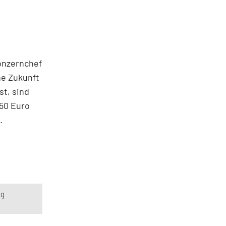
onzernchef
he Zukunft
st, sind
,50 Euro
.
ng