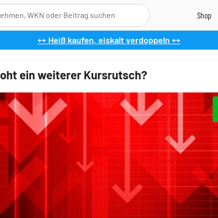
++ Heiß kaufen, eiskalt verdoppeln ++
roht ein weiterer Kursrutsch?