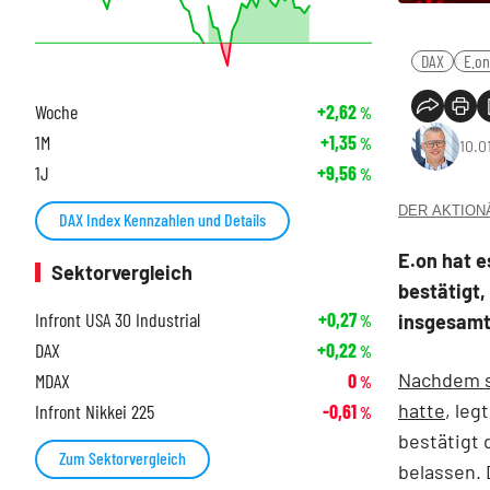
DAX
E.on
Woche
+2,62
%
1M
+1,35
%
10.0
1J
+9,56
%
DER AKTIONÄR
DAX Index Kennzahlen und Details
E.on hat e
Sektorvergleich
bestätigt,
Infront USA 30 Industrial
+0,27
insgesamt 
%
DAX
+0,22
%
Nachdem s
MDAX
0
%
hatte
, le
Infront Nikkei 225
-0,61
%
bestätigt 
Zum Sektorvergleich
belassen. 