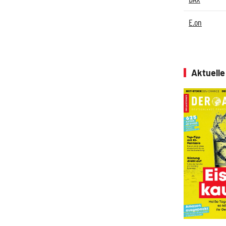
E.on
Aktuell