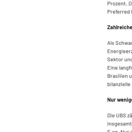
Prozent. D
Preferred 
Zahlreich
Als Schwa
Energieer
Sektor un
Eine langf
Brasilien 
bilanziell
Nur wenig
Die UBS zä
insgesamt 
E.on. Nur 