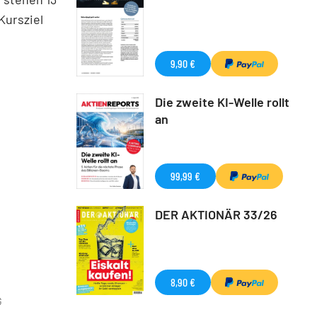
Kursziel
9,90 €
Die zweite KI-Welle rollt
an
99,99 €
DER AKTIONÄR 33/26
8,90 €
G