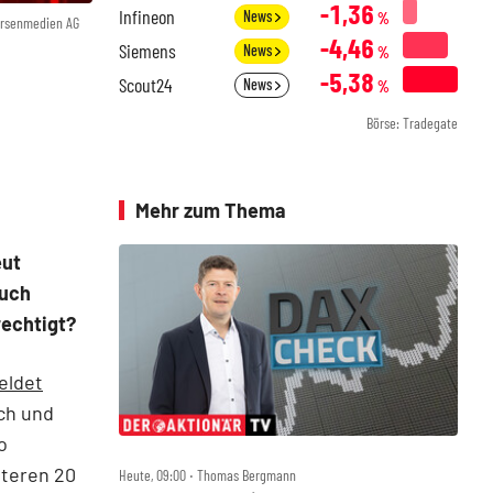
-1,36
Infineon
News
%
örsenmedien AG
-4,46
Siemens
News
%
-5,38
Scout24
News
%
Börse: Tradegate
Mehr zum Thema
eut
Auch
rechtigt?
eldet
ch und
o
iteren 20
Heute, 09:00 ‧ Thomas Bergmann