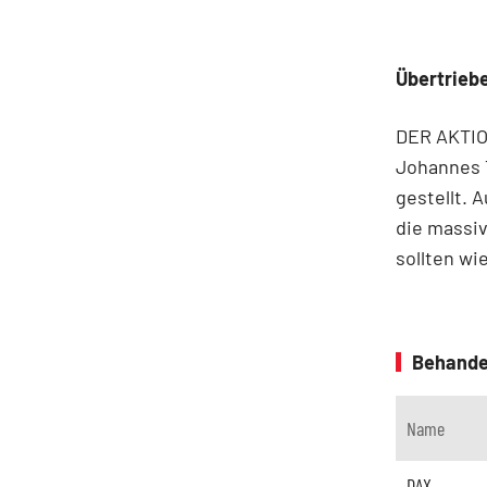
Übertrieb
DER AKTION
Johannes T
gestellt. 
die massiv
sollten wi
Behande
Name
DAX