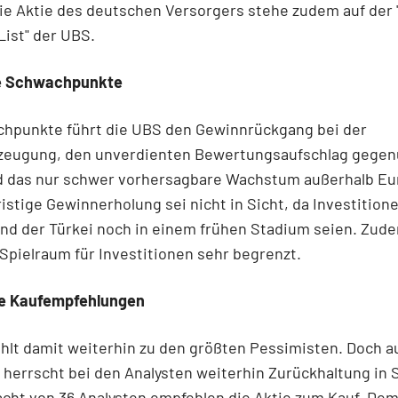
ie Aktie des deutschen Versorgers stehe zudem auf der 
List" der UBS.
e Schwachpunkte
chpunkte führt die UBS den Gewinnrückgang bei der
zeugung, den unverdienten Bewertungsaufschlag gege
d das nur schwer vorhersagbare Wachstum außerhalb Eu
ristige Gewinnerholung sei nicht in Sicht, da Investitione
und der Türkei noch in einem frühen Stadium seien. Zude
e Spielraum für Investitionen sehr begrenzt.
e Kaufempfehlungen
hlt damit weiterhin zu den größten Pessimisten. Doch a
herrscht bei den Analysten weiterhin Zurückhaltung in
acht von 36 Analysten empfehlen die Aktie zum Kauf. Dem