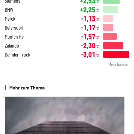
+2,53
Siemens
%
+2,25
BMW
%
-1,13
Merck
%
-1,17
Beiersdorf
%
-1,57
Munich Re
%
-2,30
Zalando
%
-3,01
Daimler Truck
%
Börse: Tradegate
Mehr zum Thema