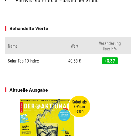
Encavis: Kursrutsch – das ist der Grund
Behandelte Werte
Veränderung
Name
Wert
Heute in %
Solar Top 10 Index
49,68
€
+3,37
Aktuelle Ausgabe