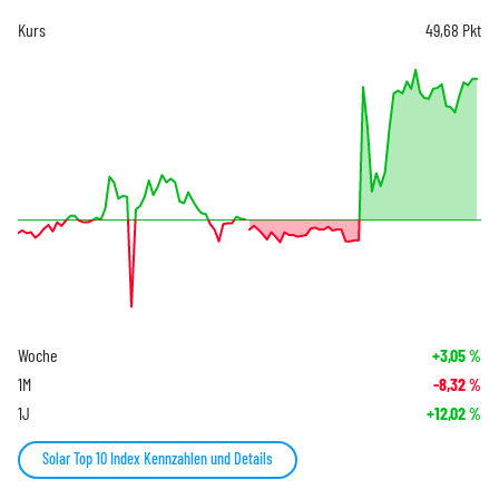
Kurs
49,68
Pkt
Woche
+3,05
%
1M
-8,32
%
1J
+12,02
%
Solar Top 10 Index Kennzahlen und Details