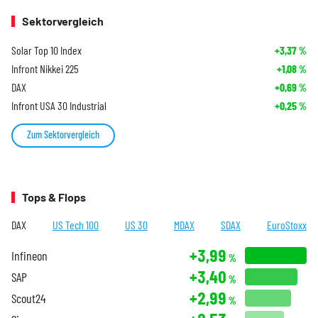
Sektorvergleich
Solar Top 10 Index
+3,37
%
Infront Nikkei 225
+1,08
%
DAX
+0,69
%
Infront USA 30 Industrial
+0,25
%
Zum Sektorvergleich
Tops & Flops
DAX
US Tech 100
US 30
MDAX
SDAX
EuroStoxx
+3,99
Infineon
%
+3,40
SAP
%
+2,99
Scout24
%