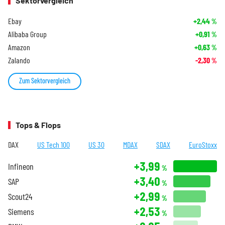
Sektorvergleich
Ebay
+2,44
%
Alibaba Group
+0,91
%
Amazon
+0,63
%
Zalando
-2,30
%
Zum Sektorvergleich
Tops & Flops
DAX
US Tech 100
US 30
MDAX
SDAX
EuroStoxx
+3,99
Infineon
%
+3,40
SAP
%
+2,99
Scout24
%
+2,53
Siemens
%