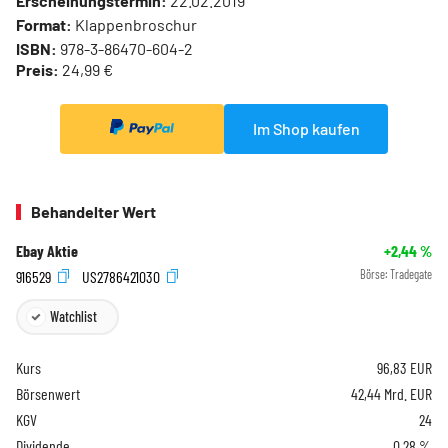
Erscheinungstermin:
22.02.2019
Format:
Klappenbroschur
ISBN:
978-3-86470-604-2
Preis:
24,99 €
Im Shop kaufen
Behandelter Wert
Ebay Aktie
+2,44
%
916529
US2786421030
Börse:
Tradegate
Watchlist
Kurs
96,83
EUR
Börsenwert
42,44 Mrd. EUR
KGV
24
Dividende
0,28 %