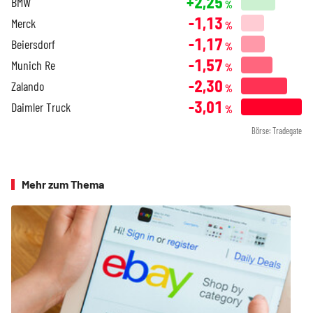
+2,25
BMW
%
-1,13
Merck
%
-1,17
Beiersdorf
%
-1,57
Munich Re
%
-2,30
Zalando
%
-3,01
Daimler Truck
%
Börse: Tradegate
Mehr zum Thema