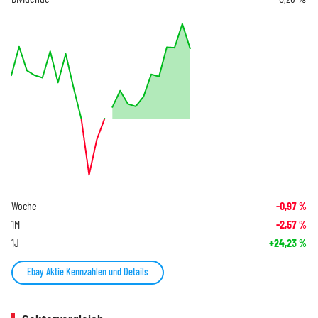
Woche
-0,97
%
1M
-2,57
%
1J
+24,23
%
Ebay Aktie Kennzahlen und Details