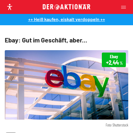
++ Heiß kaufen, eiskalt verdoppeln ++
Ebay: Gut im Geschäft, aber...
Ebay
+2,44
%
Foto: Shutterstock