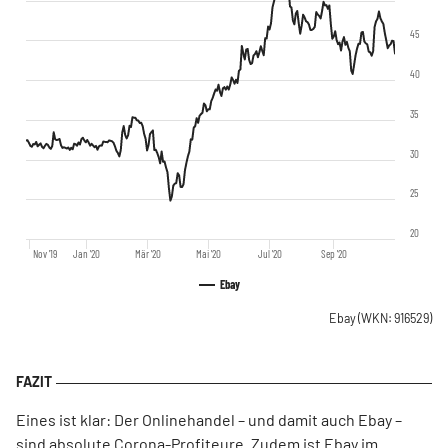
45
40
35
30
25
20
Nov '19
Jan '20
Mär '20
Mai '20
Jul '20
Sep '20
Ebay
Ebay
(WKN: 916529)
Eines ist klar: Der Onlinehandel – und damit auch Ebay –
sind absolute Corona-Profiteure. Zudem ist Ebay im