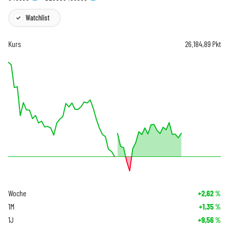
Watchlist
Kurs
26.184,89
Pkt
Woche
+2,62
%
1M
+1,35
%
1J
+9,56
%