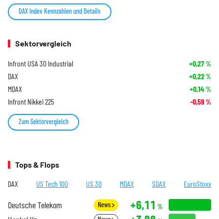
DAX Index Kennzahlen und Details
Sektorvergleich
Infront USA 30 Industrial
+0,27
%
DAX
+0,22
%
MDAX
+0,14
%
Infront Nikkei 225
-0,59
%
Zum Sektorvergleich
Tops & Flops
DAX
US Tech 100
US 30
MDAX
SDAX
EuroStoxx
+6,11
Deutsche Telekom
News
%