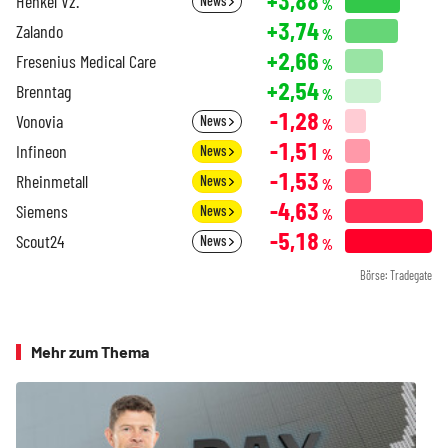
+3,88
Henkel Vz.
News
%
+3,74
Zalando
%
+2,66
Fresenius Medical Care
%
+2,54
Brenntag
%
-1,28
Vonovia
News
%
-1,51
Infineon
News
%
-1,53
Rheinmetall
News
%
-4,63
Siemens
News
%
-5,18
Scout24
News
%
Börse: Tradegate
Mehr zum Thema