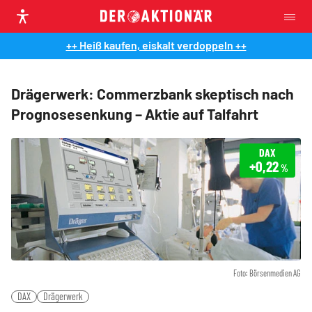
++ Heiß kaufen, eiskalt verdoppeln ++
Drägerwerk: Commerzbank skeptisch nach
Prognosesenkung – Aktie auf Talfahrt
DAX
+0,22
%
Foto: Börsenmedien AG
DAX
Drägerwerk