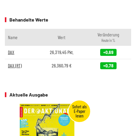
Behandelte Werte
Veränderung
Name
Wert
Heute in %
DAX
26.319,45
Pkt.
+0,69
DAX (RT)
26.360,79
€
+0,78
Aktuelle Ausgabe