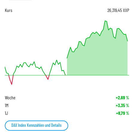
Kurs
26.319,45
XXP
Woche
+2,69
%
1M
+3,35
%
1J
+8,79
%
DAX Index Kennzahlen und Details