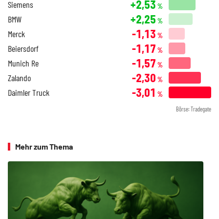
+2,53
Siemens
%
+2,25
BMW
%
-1,13
Merck
%
-1,17
Beiersdorf
%
-1,57
Munich Re
%
-2,30
Zalando
%
-3,01
Daimler Truck
%
Börse: Tradegate
Mehr zum Thema