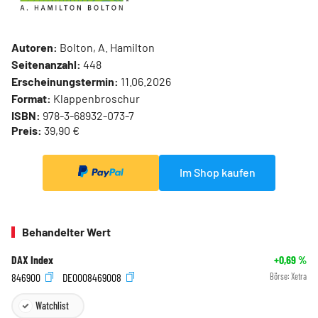
Autoren:
Bolton, A. Hamilton
Seitenanzahl:
448
Erscheinungstermin:
11.06.2026
Format:
Klappenbroschur
ISBN:
978-3-68932-073-7
Preis:
39,90 €
Im Shop kaufen
Behandelter Wert
DAX Index
+0,69
%
846900
DE0008469008
Börse:
Xetra
Watchlist