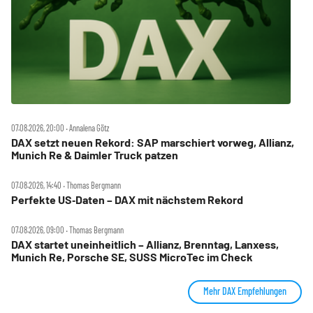
07.08.2026, 20:00 ‧ Annalena Götz
DAX setzt neuen Rekord: SAP marschiert vorweg, Allianz,
Munich Re & Daimler Truck patzen
07.08.2026, 14:40 ‧ Thomas Bergmann
Perfekte US‑Daten – DAX mit nächstem Rekord
07.08.2026, 09:00 ‧ Thomas Bergmann
DAX startet uneinheitlich – Allianz, Brenntag, Lanxess,
Munich Re, Porsche SE, SUSS MicroTec im Check
Mehr DAX Empfehlungen