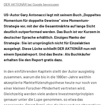
DER AKTIONÄR bei Google bevorzugen
US-Autor Gary Antonacci legt mit seinem Buch „Doppeltes
Momentum für doppelte Gewinne“ eine Momentum-
Strategie vor, mit der die Gesamtmärkte auf lange Sicht
deutlich outperformed werden. Das Buch ist vor Kurzem in
deutscher Sprache erhältlich. Einziges Manko der
Strategie: Sie ist ursprünglich nicht für Einzelaktien
ausgelegt. Diese Lücke schließt DER AKTIONÄR nun mit
einem Spezialreport. Und das Beste: Als Buchkäufer
erhalten Sie den Report gratis dazu.
In den einführenden Kapiteln stellt der Autor ausgiebig
zusammen, warum die bis in die 1990er-Jahre weithin
akzeptierte Markt­effizienzhypothese heute nur noch von
einer kleinen Forscher-Minderheit vertreten wird.
Gleichzeitig werden viele andere Investmentprinzipien
genauer unter die Lupe genommen, so etwa das
sogenannte „Smart Beta“, also die Verwendung alternativer