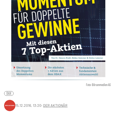
Foto: Börsenmedien AG
DAX
15.12.2016, 13:20
‧
DER AKTIONÄR