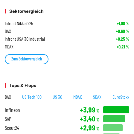
Sektorvergleich
Infront Nikkei 225
+1,08
%
DAX
+0,69
%
Infront USA 30 Industrial
+0,25
%
MDAX
+0,21
%
Zum Sektorvergleich
Tops & Flops
DAX
US Tech 100
US 30
MDAX
SDAX
EuroStoxx
+3,99
Infineon
%
+3,40
SAP
%
+2,99
Scout24
%