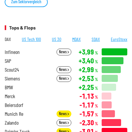
Zum Sektorvergleich
Tops & Flops
DAX
US Tech 100
US 30
MDAX
SDAX
EuroStoxx
+3,99
Infineon
News
%
+3,40
SAP
%
+2,99
Scout24
News
%
+2,53
Siemens
News
%
+2,25
BMW
%
-1,13
Merck
%
-1,17
Beiersdorf
%
-1,57
Munich Re
News
%
-2,30
Zalando
News
%
-3,01
Daimler Truck
News