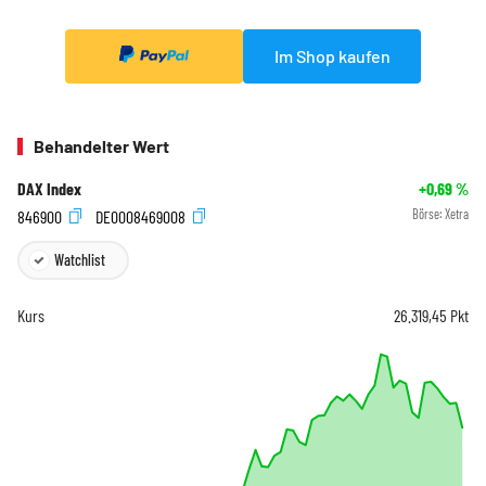
Im Shop kaufen
Behandelter Wert
DAX Index
+0,69
%
846900
DE0008469008
Börse:
Xetra
Watchlist
Kurs
26.319,45
Pkt