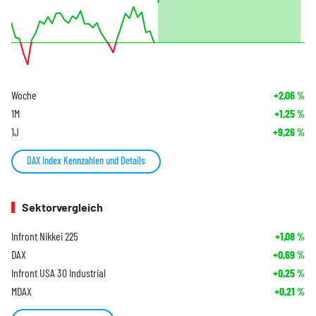
Woche
+2,06
%
1M
+1,25
%
1J
+9,26
%
DAX Index Kennzahlen und Details
Sektorvergleich
Infront Nikkei 225
+1,08
%
DAX
+0,69
%
Infront USA 30 Industrial
+0,25
%
MDAX
+0,21
%