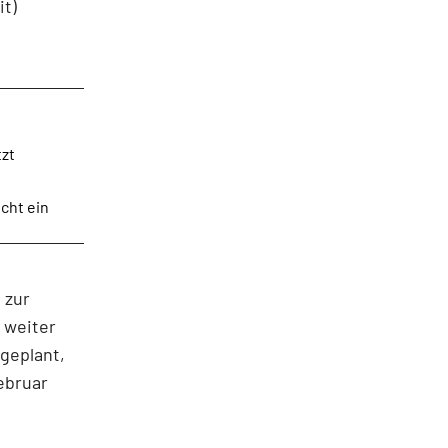
it)
tzt
cht ein
 zur
 weiter
 geplant,
ebruar