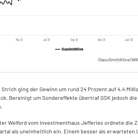
Mai '21
Jul '21
Sep '21
Nov '21
Jan '22
GlaxoSmithKline
GlaxoSmithKline
(WK
Strich ging der Gewinn um rund 24 Prozent auf 4,4 Milli
ck. Bereinigt um Sondereffekte übertraf GSK jedoch die
.
ter Welford vom Investmenthaus Jefferies ordnete die 
artal als uneinheitlich ein. Einem besser als erwarteten