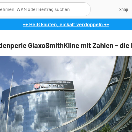
++ Heiß kaufen, eiskalt verdoppeln ++
denperle GlaxoSmithKline mit Zahlen – die 