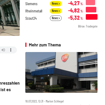
-4,27
Siemens
News
%
-4,82
Rheinmetall
News
%
-5,32
Scout24
News
%
Börse: Tradegate
Mehr zum Thema
ahreszahlen
ist es
18.07.2022, 12:31 ‧ Marion Schlegel