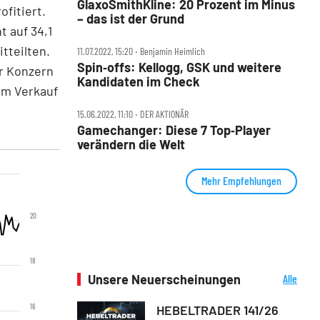
GlaxoSmithKline: 20 Prozent im Minus
fitiert.
– das ist der Grund
 auf 34,1
tteilten.
11.07.2022, 15:20 ‧ Benjamin Heimlich
Spin‑offs: Kellogg, GSK und weitere
er Konzern
Kandidaten im Check
em Verkauf
15.06.2022, 11:10 ‧ DER AKTIONÄR
Gamechanger: Diese 7 Top‑Player
verändern die Welt
Mehr Empfehlungen
20
18
Unsere Neuerscheinungen
Alle
Neuerscheinungen
16
HEBELTRADER 141/26