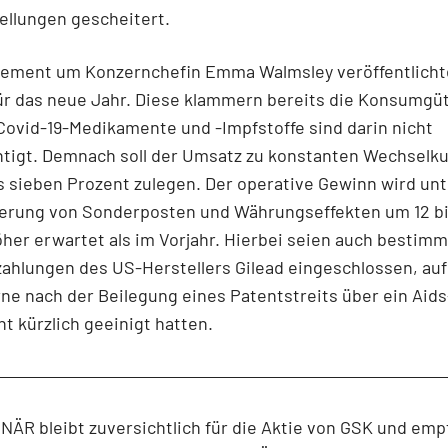
ellungen gescheitert.
ement um Konzernchefin Emma Walmsley veröffentlich
für das neue Jahr. Diese klammern bereits die Konsumgü
Covid-19-Medikamente und -Impfstoffe sind darin nicht
htigt. Demnach soll der Umsatz zu konstanten Wechselk
s sieben Prozent zulegen. Der operative Gewinn wird unt
rung von Sonderposten und Währungseffekten um 12 bi
her erwartet als im Vorjahr. Hierbei seien auch bestim
hlungen des US-Herstellers Gilead eingeschlossen, auf 
ne nach der Beilegung eines Patentstreits über ein Aids
 kürzlich geeinigt hatten.
ÄR bleibt zuversichtlich für die Aktie von GSK und empf