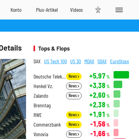
Details
Tops & Flops
DAX
US Tech 100
US 30
MDAX
SDAX
EuroStoxx
+5,97
Deutsche Telekom
News
%
+3,38
Henkel Vz.
News
%
+2,60
Zalando
News
%
+2,38
Brenntag
%
+1,91
RWE
News
%
-1,56
Commerzbank
News
%
-1,66
Vonovia
News
%