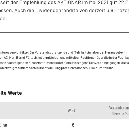
seit der Empfehlung des AKTIONÄR im Mai 2021 gut 22 P
lassen. Auch die Dividendenrendite von derzeit 3,8 Prozen
en.
Interessenkonflikte: Der Vorstandsvorsitzende und Mehrheitsinhaber der Herausgeberin
 AG, Herr Bernd Förtsch, ist unmittelbar und mittelbar Positionen über die in der Publika
nen nachfolgenden Finanzinstrumente oder hierauf bezogene Derivate eingegangen, die v
ion etwaig resultierenden Kursentwicklung profitieren können: GlaxoSmithKline.
lte Werte
Veränderu
Wert
Heute in %
line
-
€