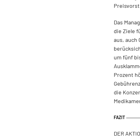
Preisvorst
Das Manag
die Ziele 
aus, auch 
berücksic
um fünf bi
Ausklamme
Prozent hö
Gebührenza
die Konzer
Medikament
DER AKTION