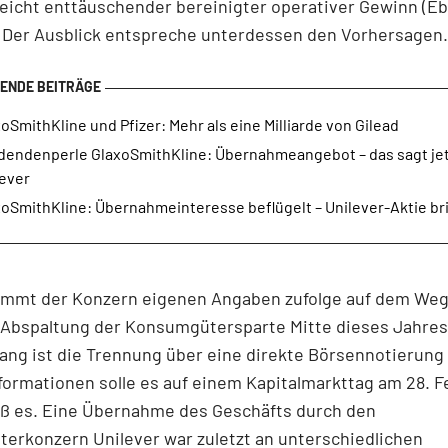
leicht enttäuschender bereinigter operativer Gewinn (Eb
 Der Ausblick entspreche unterdessen den Vorhersagen.
oSmithKline und Pfizer: Mehr als eine Milliarde von Gilead
idendenperle GlaxoSmithKline: Übernahmeangebot – das sagt je
lever
oSmithKline: Übernahmeinteresse beflügelt – Unilever-Aktie bri
ommt der Konzern eigenen Angaben zufolge auf dem Weg
 Abspaltung der Konsumgütersparte Mitte dieses Jahres
lang ist die Trennung über eine direkte Börsennotierung
formationen solle es auf einem Kapitalmarkttag am 28. F
eß es. Eine Übernahme des Geschäfts durch den
erkonzern Unilever war zuletzt an unterschiedlichen