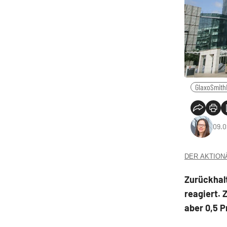
GlaxoSmith
09.0
DER AKTIONÄR
Zurückhalt
reagiert. 
aber 0,5 P