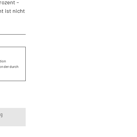
rozent –
t ist nicht
tion
on der durch
ng