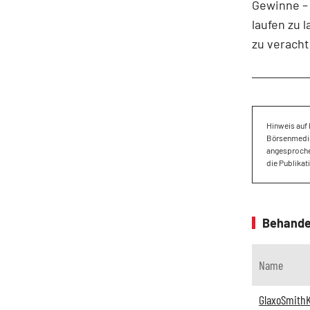
Gewinne – 
laufen zu 
zu veracht
Hinweis auf 
Börsenmedien
angesproche
die Publikat
Behande
Name
GlaxoSmithK