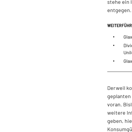
stehe ein 
entgegen.
Glax
Div
Uni
Glax
Derweil k
geplanten
voran. Bis
weitere In
geben, hi
Konsumgüt