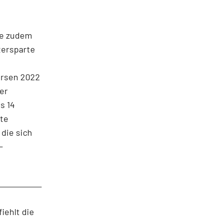
te zudem
tersparte
ursen 2022
er
s 14
mte
die sich
-
iehlt die