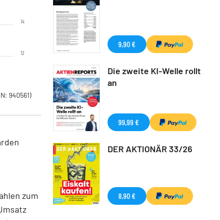
14
9,90 €
12
Die zweite KI-Welle rollt
an
N: 940561)
99,99 €
arden
DER AKTIONÄR 33/26
Zahlen zum
8,90 €
 Umsatz