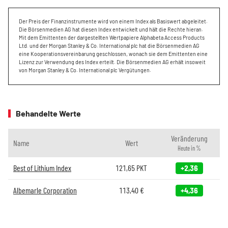
Der Preis der Finanzinstrumente wird von einem Index als Basiswert abgeleitet.
Die Börsenmedien AG hat diesen Index entwickelt und hält die Rechte hieran.
Mit dem Emittenten der dargestellten Wertpapiere Alphabeta Access Products
Ltd. und der Morgan Stanley & Co. International plc hat die Börsenmedien AG
eine Kooperationsvereinbarung geschlossen, wonach sie dem Emittenten eine
Lizenz zur Verwendung des Index erteilt. Die Börsenmedien AG erhält insoweit
von Morgan Stanley & Co. International plc Vergütungen.
Behandelte Werte
Veränderung
Name
Wert
Heute in %
Best of Lithium Index
121,65
PKT
+2,36
Albemarle Corporation
113,40
€
+4,36