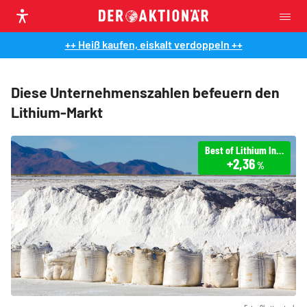
++ Heiß kaufen, eiskalt verdoppeln ++
Diese Unternehmenszahlen befeuern den
Lithium-Markt
Best of Lithium Index
+2,36
%