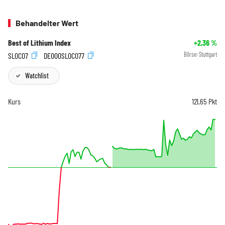
Behandelter Wert
Best of Lithium Index
+2,36
%
SL0C07
DE000SL0C077
Börse:
Stuttgart
Watchlist
Kurs
121,65
Pkt