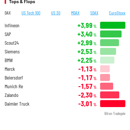
Tops & Flops
DAX
US Tech 100
US 30
MDAX
SDAX
EuroStoxx
+3,99
Infineon
%
+3,40
SAP
%
+2,99
Scout24
%
+2,53
Siemens
%
+2,25
BMW
%
-1,13
Merck
%
-1,17
Beiersdorf
%
-1,57
Munich Re
%
-2,30
Zalando
%
-3,01
Daimler Truck
%
Börse: Tradegate