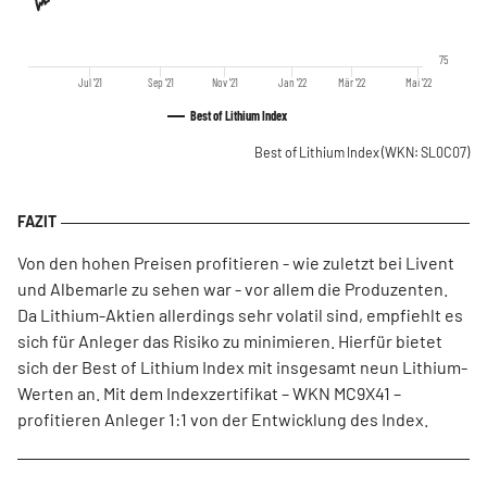
75
Jul '21
Sep '21
Nov '21
Jan '22
Mär '22
Mai '22
Best of Lithium Index
Best of Lithium Index
(WKN: SL0C07)
Von den hohen Preisen profitieren - wie zuletzt bei Livent
und Albemarle zu sehen war - vor allem die Produzenten.
Da Lithium-Aktien allerdings sehr volatil sind, empfiehlt es
sich für Anleger das Risiko zu minimieren. Hierfür bietet
sich der Best of Lithium Index mit insgesamt neun Lithium-
Werten an. Mit dem Indexzertifikat – WKN MC9X41 –
profitieren Anleger 1:1 von der Entwicklung des Index.