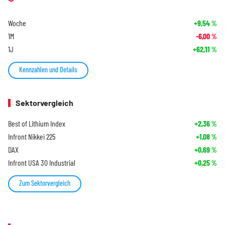
Woche
+9,54
%
1M
-6,00
%
1J
+62,11
%
Kennzahlen und Details
Sektorvergleich
Best of Lithium Index
+2,36
%
Infront Nikkei 225
+1,08
%
DAX
+0,69
%
Infront USA 30 Industrial
+0,25
%
Zum Sektorvergleich