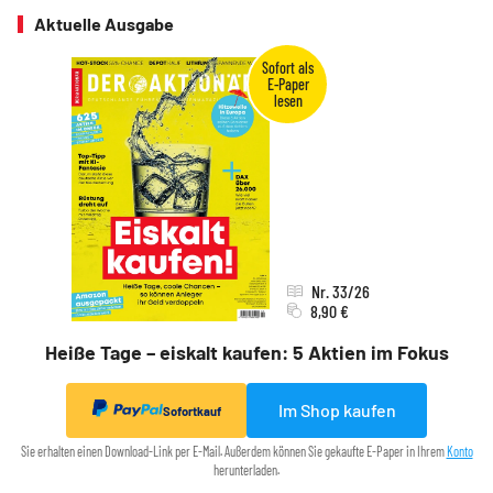
Aktuelle Ausgabe
Nr. 33/26
8,90 €
Heiße Tage – eiskalt kaufen: 5 Aktien im Fokus
Im Shop kaufen
Sofortkauf
Sie erhalten einen Download-Link per E-Mail. Außerdem können Sie gekaufte E-Paper in Ihrem
Konto
herunterladen.