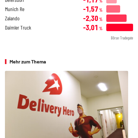
%
-1,57
Munich Re
%
-2,30
Zalando
%
-3,01
Daimler Truck
%
Börse: Tradegate
Mehr zum Thema