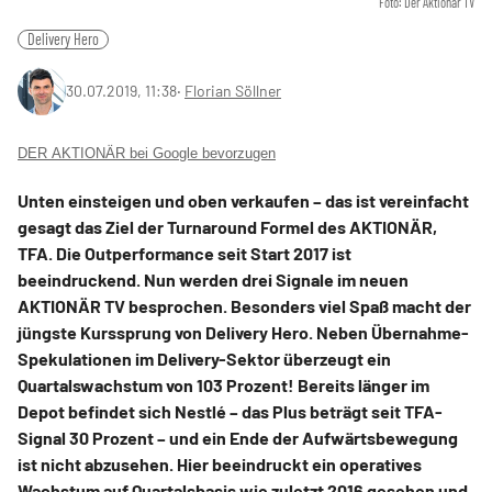
Foto: Der Aktionär TV
Delivery Hero
30.07.2019, 11:38
‧
Florian Söllner
DER AKTIONÄR bei Google bevorzugen
Unten einsteigen und oben verkaufen – das ist vereinfacht
gesagt das Ziel der Turnaround Formel des AKTIONÄR,
TFA. Die Outperformance seit Start 2017 ist
beeindruckend. Nun werden drei Signale im neuen
AKTIONÄR TV besprochen. Besonders viel Spaß macht der
jüngste Kurssprung von Delivery Hero. Neben Übernahme-
Spekulationen im Delivery-Sektor überzeugt ein
Quartalswachstum von 103 Prozent! Bereits länger im
Depot befindet sich Nestlé – das Plus beträgt seit TFA-
Signal 30 Prozent – und ein Ende der Aufwärtsbewegung
ist nicht abzusehen. Hier beeindruckt ein operatives
Wachstum auf Quartalsbasis wie zuletzt 2016 gesehen und