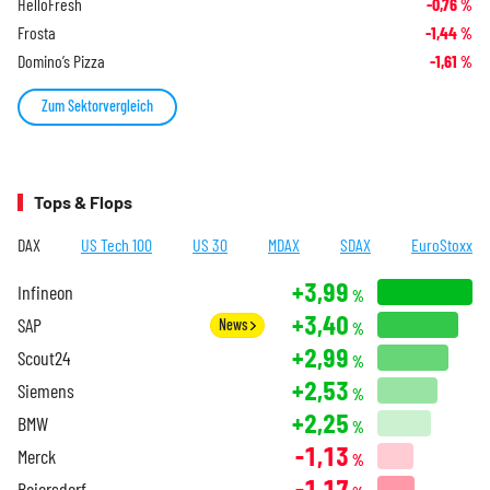
HelloFresh
-0,76
%
Frosta
-1,44
%
Domino’s Pizza
-1,61
%
Zum Sektorvergleich
Tops & Flops
DAX
US Tech 100
US 30
MDAX
SDAX
EuroStoxx
+3,99
Infineon
%
+3,40
SAP
News
%
+2,99
Scout24
%
+2,53
Siemens
%
+2,25
BMW
%
-1,13
Merck
%
-1,17
Beiersdorf