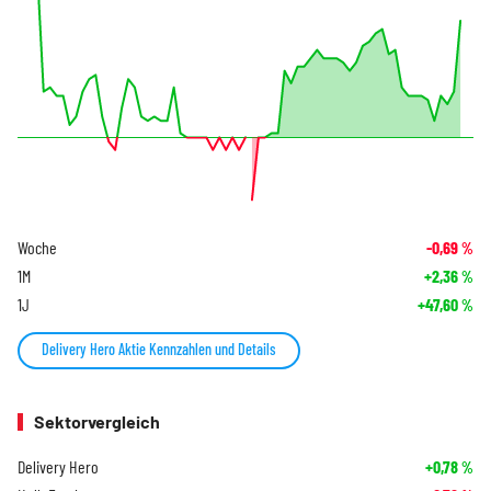
Woche
-0,69
%
1M
+2,36
%
1J
+47,60
%
Delivery Hero Aktie Kennzahlen und Details
Sektorvergleich
Delivery Hero
+0,78
%