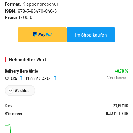
Format:
Klappenbroschur
ISBN:
978-3-86470-846-6
Preis:
17,00 €
Im Shop kaufen
Behandelter Wert
Delivery Hero Aktie
+0,78
%
A2E4K4
DE000A2E4K43
Börse:
Tradegate
Watchlist
Kurs
37,19
EUR
Börsenwert
11,33 Mrd. EUR