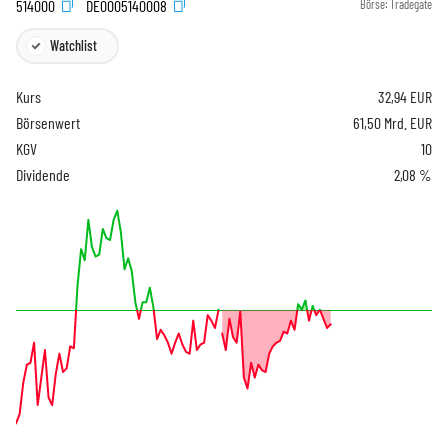
514000
DE0005140008
Börse:
Tradegate
Watchlist
Kurs
32,94
EUR
Börsenwert
61,50 Mrd. EUR
KGV
10
Dividende
2,08 %