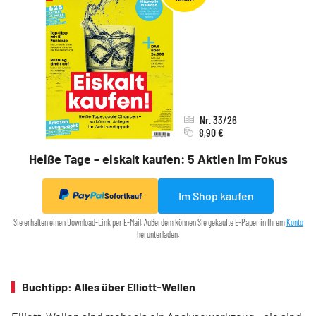
Nr. 33/26
8,90 €
Heiße Tage – eiskalt kaufen: 5 Aktien im Fokus
Im Shop kaufen
Sofortkauf
Sie erhalten einen Download-Link per E-Mail. Außerdem können Sie gekaufte E-Paper in Ihrem
Konto
herunterladen.
Buchtipp: Alles über Elliott-Wellen