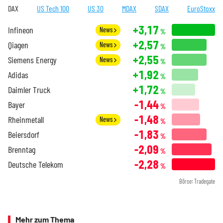
DAX
US Tech 100
US 30
MDAX
SDAX
EuroStoxx
+3,17
Infineon
News
%
+2,57
Qiagen
News
%
+2,55
Siemens Energy
News
%
+1,92
Adidas
%
+1,72
Daimler Truck
%
-1,44
Bayer
%
-1,48
Rheinmetall
News
%
-1,83
Beiersdorf
%
-2,09
Brenntag
%
-2,28
Deutsche Telekom
%
Börse: Tradegate
Mehr zum Thema