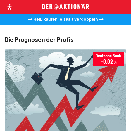
++ Heiß kaufen, eiskalt verdoppeln ++
Die Prognosen der Profis
Deutsche Bank
-0,02
%