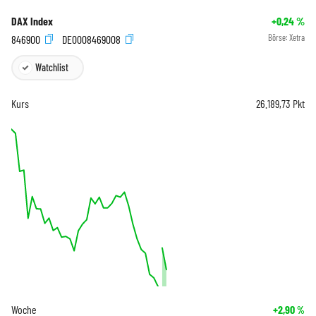
DAX Index
+0,24
%
846900
DE0008469008
Börse:
Xetra
Watchlist
Kurs
26.189,73
Pkt
Woche
+2,90
%