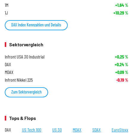
1M
+1,64
%
1J
+10,29
%
DAX Index Kennzahlen und Details
Sektorvergleich
Infront USA 30 Industrial
+0,25
%
DAX
+0,24
%
MDAX
+0,09
%
Infront Nikkei 225
-0,19
%
Zum Sektorvergleich
Tops & Flops
DAX
US Tech 100
US 30
MDAX
SDAX
EuroStoxx