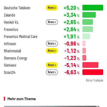
+5,20
Deutsche Telekom
News
%
+3,34
Zalando
%
+2,65
Henkel Vz.
News
%
+2,64
Fresenius
%
+1,91
Fresenius Medical Care
%
-0,96
Infineon
News
%
-1,12
Rheinmetall
News
%
-1,23
Siemens Energy
%
-5,14
Siemens
News
%
-6,63
Scout24
News
%
Börse: Tradegate
Mehr zum Thema