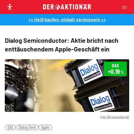
++ Heiß kaufen, eiskalt verdoppeln ++
Dialog Semiconductor: Aktie bricht nach
enttäuschendem Apple-Geschäft ein
DAX
+0,19
%
Foto: Börsenmedien AG
DAX
Dialog Semi
Apple