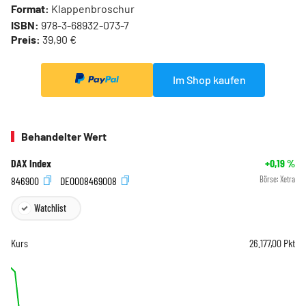
Format:
Klappenbroschur
ISBN:
978-3-68932-073-7
Preis:
39,90 €
Im Shop kaufen
Behandelter Wert
DAX Index
+0,19
%
846900
DE0008469008
Börse:
Xetra
Watchlist
Kurs
26.177,00
Pkt