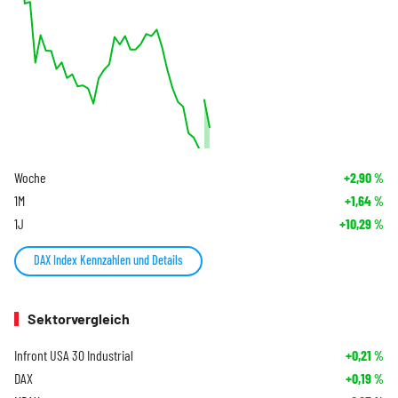
Woche
+2,90
%
1M
+1,64
%
1J
+10,29
%
DAX Index Kennzahlen und Details
Sektorvergleich
Infront USA 30 Industrial
+0,21
%
DAX
+0,19
%