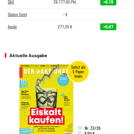
DAX
26.177,00
Pkt.
+0,19
Dialog Semi
-
€
Apple
271,35
€
+0,67
Aktuelle Ausgabe
Nr. 33/26
8,90 €