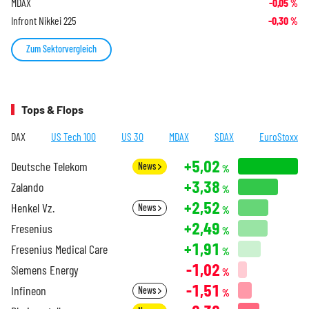
MDAX
-0,05
%
Infront Nikkei 225
-0,30
%
Zum Sektorvergleich
Tops & Flops
DAX
US Tech 100
US 30
MDAX
SDAX
EuroStoxx
+5,02
Deutsche Telekom
News
%
+3,38
Zalando
%
+2,52
Henkel Vz.
News
%
+2,49
Fresenius
%
+1,91
Fresenius Medical Care
%
-1,02
Siemens Energy
%
-1,51
Infineon
News
%