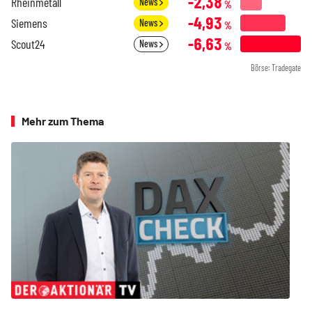
-2,38
Rheinmetall
News
%
-4,93
Siemens
News
%
-6,63
Scout24
News
%
Börse: Tradegate
Mehr zum Thema